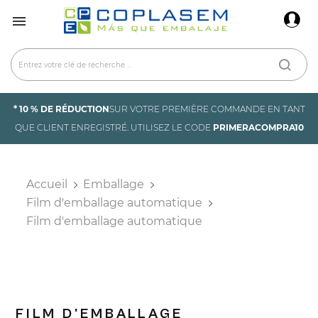
×
Connexion

You need to be logged in to save products in your
wish list.
* 10 % DE RÉDUCTION
SUR VOTRE PREMIÈRE COMMANDE EN TANT
Annuler
Connexion
QUE CLIENT ENREGISTRÉ. UTILISEZ LE CODE
PRIMERACOMPRA10
Accueil
Emballage
Film d'emballage automatique
Film d'emballage automatique
FILM D'EMBALLAGE