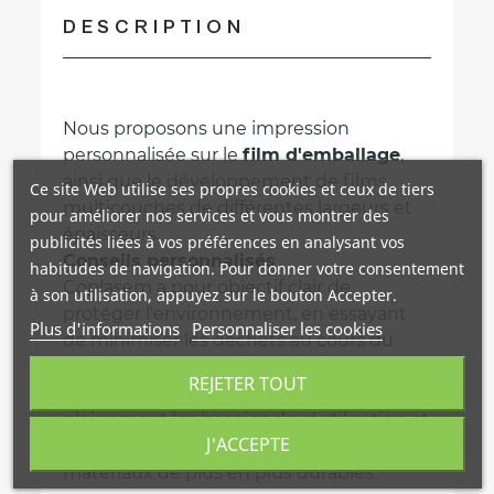
DESCRIPTION
Nous proposons une impression
personnalisée sur le
film d'emballage
,
ainsi que le développement de films
Ce site Web utilise ses propres cookies et ceux de tiers
multicouches de différentes largeurs et
pour améliorer nos services et vous montrer des
épaisseurs.
publicités liées à vos préférences en analysant vos
Conseils personnalisés
habitudes de navigation. Pour donner votre consentement
Coplasem a pour objectif clair de
à son utilisation, appuyez sur le bouton Accepter.
protéger l'environnement, en essayant
Plus d'informations
Personnaliser les cookies
de minimiser les déchets au cours du
système de production et de produire
REJETER TOUT
des matériaux qui respectent
pleinement les besoins de réutilisation et
J'ACCEPTE
de recyclage, en produisant des
matériaux de plus en plus durables.