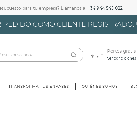
resupuesto para tu empresa? Llámanos al
+34 944 545 022
iciar Sesión
 PEDIDO COMO CLIENTE REGISTRADO.
bes iniciar sesión para guardar productos en tu lista de deseos.
Portes gratis
Ver condiciones
Cancelar
Iniciar sesión
TRANSFORMA TUS ENVASES
QUIÉNES SOMOS
BL