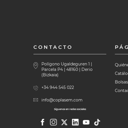
CONTACTO
PÁ
Polígono Ugaldeguren 1 |
Quién
Parcela P4 | 48160 | Derio
Catál
(Bizkaia)
Bolsas
+34 944 545 022
Contac
info@coplasem.com
Síguenos en redes sociales