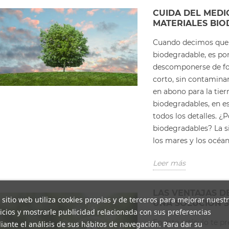
CUIDA DEL MED
MATERIALES BI
Cuando decimos que 
biodegradable, es po
descomponerse de for
corto, sin contamina
en abono para la tier
biodegradables, en e
todos los detalles. ¿
biodegradables? La s
los mares y los océan
Leer más
LAS VENTAJAS D
 sitio web utiliza cookies propias y de terceros para mejorar nuest
UNA SOLUCIÓN S
icios y mostrarle publicidad relacionada con sus preferencias
En este artículo te p
ante el análisis de sus hábitos de navegación. Para dar su