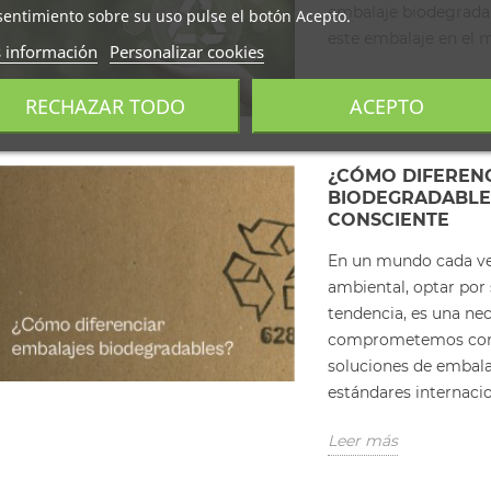
embalaje biodegrada
entimiento sobre su uso pulse el botón Acepto.
este embalaje en el 
 información
Personalizar cookies
Leer más
RECHAZAR TODO
ACEPTO
¿CÓMO DIFEREN
BIODEGRADABLES
CONSCIENTE
En un mundo cada ve
ambiental, optar por
tendencia, es una ne
comprometemos con 
soluciones de embala
estándares internacio
Leer más