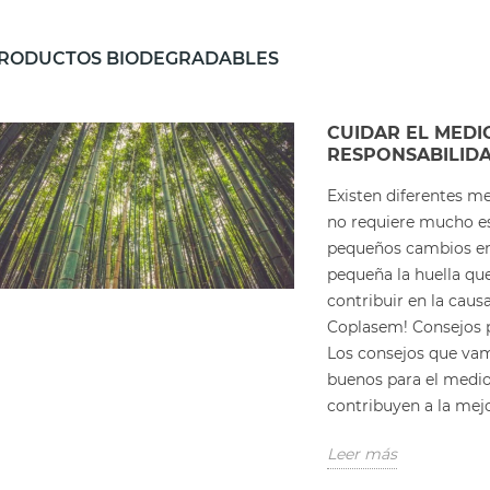
RODUCTOS BIODEGRADABLES
CUIDAR EL MEDI
RESPONSABILID
Existen diferentes m
no requiere mucho es
pequeños cambios en 
pequeña la huella que
contribuir en la caus
Coplasem! Consejos p
Los consejos que vam
buenos para el medi
contribuyen a la mejo
Leer más