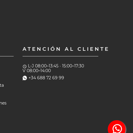
ATENCIÓN AL CLIENTE
L-J 08:00–13:45 · 15:00–17:30
access_time
V 08:00–14:00
+34 688 72 69 99
ta
ones