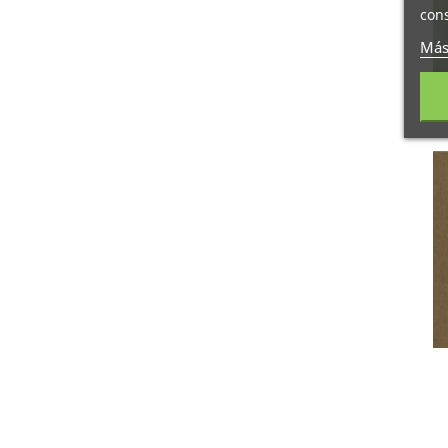
cons
Más