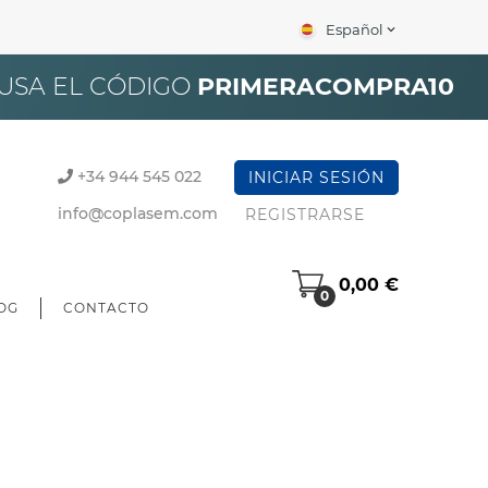
Español
expand_more
×
 USA EL CÓDIGO
PRIMERACOMPRA10
+34 944 545 022
INICIAR SESIÓN
info@coplasem.com
REGISTRARSE
0,00 €
0
OG
CONTACTO