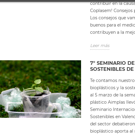
contribuir en la caus
Coplasem! Consejos p
Los consejos que vam
buenos para el medi
contribuyen a la mejo
Leer más
7º SEMINARIO D
SOSTENIBLES DE
Te contamos nuestro 
bioplásticos y la sos
al 5 marzo de la sema
plástico Aimplas llev
Seminario Internaci
Sostenibles en Valenc
del sector debatieron
bioplástico aporta a