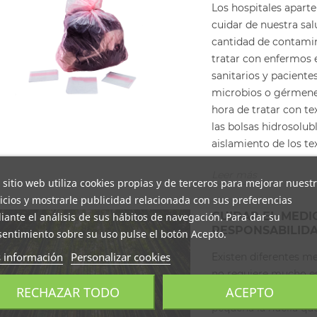
Los hospitales aparte
cuidar de nuestra sa
cantidad de contamina
tratar con enfermos e
sanitarios y paciente
microbios o gérmenes.
hora de tratar con t
las bolsas hidrosolubl
aislamiento de los text
Leer más
 sitio web utiliza cookies propias y de terceros para mejorar nuest
icios y mostrarle publicidad relacionada con sus preferencias
CUIDAR EL MEDI
ante el análisis de sus hábitos de navegación. Para dar su
RESPONSABILID
entimiento sobre su uso pulse el botón Acepto.
 información
Personalizar cookies
Existen diferentes m
no requiere mucho es
RECHAZAR TODO
ACEPTO
pequeños cambios en 
pequeña la huella que