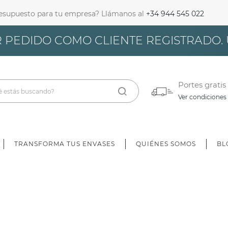
resupuesto para tu empresa? Llámanos al
+34 944 545 022
iciar Sesión
 PEDIDO COMO CLIENTE REGISTRADO.
bes iniciar sesión para guardar productos en tu lista de deseos.
Portes gratis
Ver condiciones
Cancelar
Iniciar sesión
TRANSFORMA TUS ENVASES
QUIÉNES SOMOS
BL