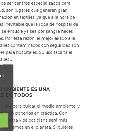
 de ser centros especializados para
lud, son lugares que generan gran
ción en textiles, ya que a la hora de
s inevitable que la ropa de hospital de
s se ensucie ya sea por sangre heces
 Por esta razón, el mejor aliado a la
extiles contaminados con seguridad son
es para hospitales. Su uso facilita el
iles...
ros
O AMBIENTE ES UNA
AD DE TODOS
edidas para cuidar el medio ambiente, y
fuerzo ponerlos en práctica. Con
nuestra vida cotidiana será más
 dejaremos en el planeta. Si quieres