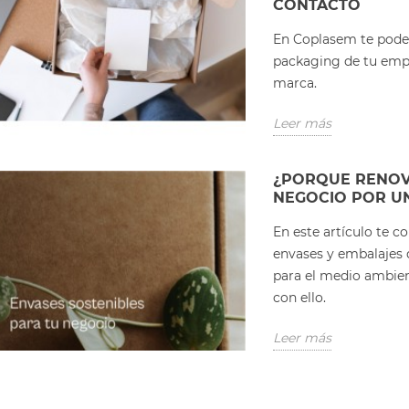
CONTACTO
En Coplasem te podem
packaging de tu empr
marca.
Leer más
¿PORQUE RENOV
NEGOCIO POR UN
En este artículo te 
envases y embalajes 
para el medio ambie
con ello.
Leer más