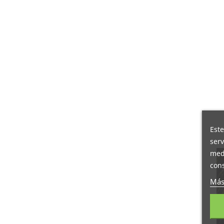
Este
serv
medi
cons
Más