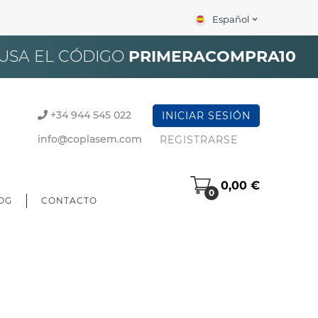
Español
expand_more
×
 USA EL CÓDIGO
PRIMERACOMPRA10
+34 944 545 022
INICIAR SESIÓN
info@coplasem.com
REGISTRARSE
0,00 €
0
OG
CONTACTO