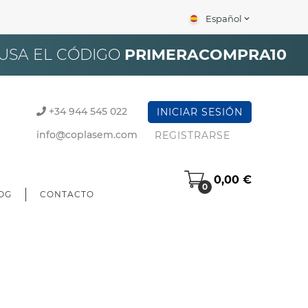
Español
expand_more
×
 USA EL CÓDIGO
PRIMERACOMPRA10
+34 944 545 022
INICIAR SESIÓN
info@coplasem.com
REGISTRARSE
0,00 €
0
OG
CONTACTO