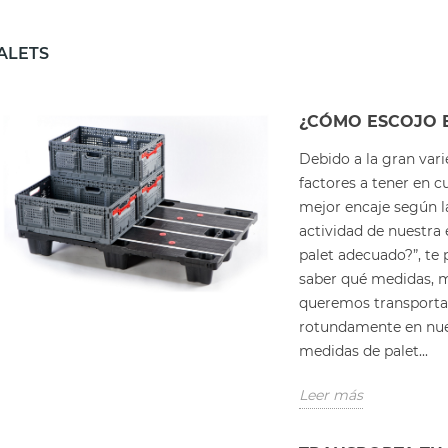
ALETS
¿CÓMO ESCOJO 
Debido a la gran vari
factores a tener en 
mejor encaje según la
actividad de nuestra 
palet adecuado?”, te 
saber qué medidas, m
queremos transportar 
rotundamente en nues
medidas de palet...
Leer más