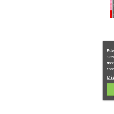
Este
serv
medi
cons
Más