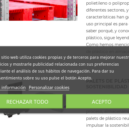
polietileno o polipro
diferentes sectores, 
características han 
uso principal es para 
saber porqué, y cono
plástico, sigue leyend
Como hemos menciona
de plástico en almace
 sitio web utiliza cookies propias y de terceros para mejorar nuest
icios y mostrarle publicidad relacionada con sus preferencias
Leer más
ante el análisis de sus hábitos de navegación. Para dar su
entimiento sobre su uso pulse el botón Acepto.
PALETS DE PLÁS
SOSTENIBILIDAD
 información
Personalizar cookies
Los palets de plásti
RECHAZAR TODO
ACEPTO
espacio en la Industr
proceso, almacenami
palets de plástico reu
impulsar la sostenibi