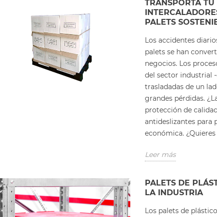
TRANSPORTA TU
INTERCALADORES
PALETS SOSTENI
Los accidentes diario
palets se han conver
negocios. Los proces
del sector industria
trasladadas de un la
grandes pérdidas. ¿La
protección de calidad
antideslizantes para 
económica. ¿Quieres 
Leer más
PALETS DE PLÁS
LA INDUSTRIA
Los palets de plástic