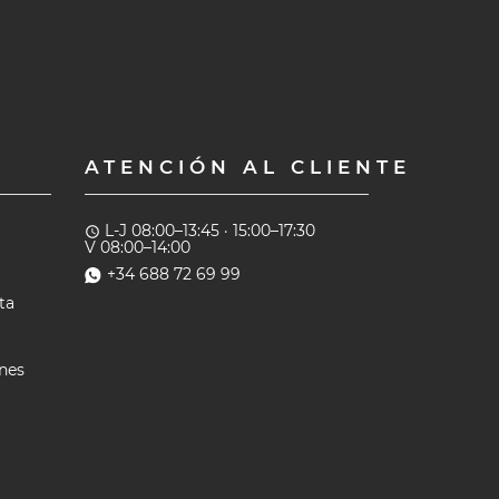
ATENCIÓN AL CLIENTE
L-J 08:00–13:45 · 15:00–17:30
access_time
V 08:00–14:00
+34 688 72 69 99
ta
ones