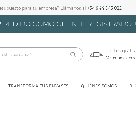
resupuesto para tu empresa? Llámanos al
+34 944 545 022
iciar Sesión
 PEDIDO COMO CLIENTE REGISTRADO.
bes iniciar sesión para guardar productos en tu lista de deseos.
Portes gratis
Ver condiciones
Cancelar
Iniciar sesión
TRANSFORMA TUS ENVASES
QUIÉNES SOMOS
BL