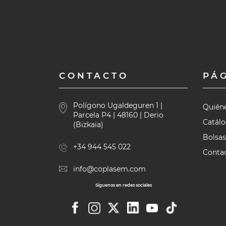
CONTACTO
PÁ
Polígono Ugaldeguren 1 |
Quién
Parcela P4 | 48160 | Derio
Catál
(Bizkaia)
Bolsas
+34 944 545 022
Contac
info@coplasem.com
Síguenos en redes sociales