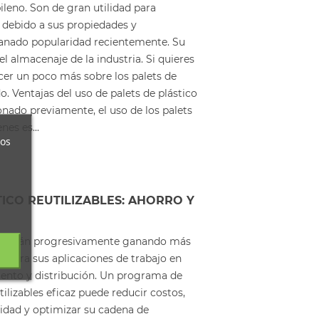
pileno. Son de gran utilidad para
y debido a sus propiedades y
ganado popularidad recientemente. Su
el almacenaje de la industria. Si quieres
cer un poco más sobre los palets de
o. Ventajas del uso de palets de plástico
do previamente, el uso de los palets
nes es...
ros
TICO REUTILIZABLES: AHORRO Y
co están progresivamente ganando más
ia para sus aplicaciones de trabajo en
ento y distribución. Un programa de
tilizables eficaz puede reducir costos,
lidad y optimizar su cadena de