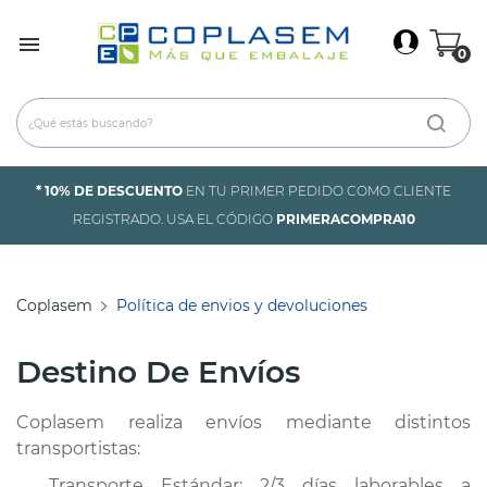
×
Iniciar Sesión

0
Debes iniciar sesión para guardar productos en tu
lista de deseos.
Cancelar
Iniciar sesión
* 10% DE DESCUENTO
EN TU PRIMER PEDIDO COMO CLIENTE
REGISTRADO. USA EL CÓDIGO
PRIMERACOMPRA10
Coplasem
Política de envios y devoluciones
Destino De Envíos
Coplasem realiza envíos mediante distintos
transportistas:
Transporte Estándar: 2/3 días laborables a