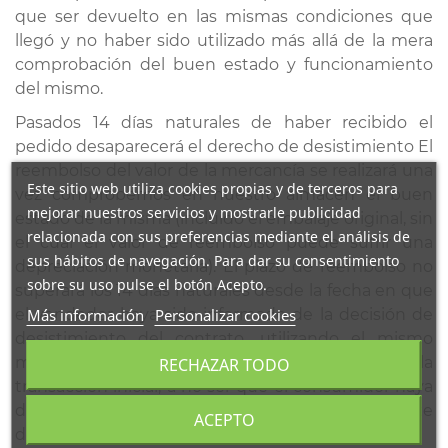
que ser devuelto en las mismas condiciones que
llegó y no haber sido utilizado más allá de la mera
comprobación del buen estado y funcionamiento
del mismo.
Pasados 14 días naturales de haber recibido el
pedido desaparecerá el derecho de desistimiento El
reembolso del valor de la mercancía se realizará una
Este sitio web utiliza cookies propias y de terceros para
vez comprobemos en nuestro almacén el buen
mejorar nuestros servicios y mostrarle publicidad
estado de la misma (incluido el embalaje original, sin
relacionada con sus preferencias mediante el análisis de
el cual el valor de reembolso puede sufrir una
sus hábitos de navegación. Para dar su consentimiento
depreciación monetaria). El plazo de reembolso no
sobre su uso pulse el botón Acepto.
superará los 14 días naturales desde la fecha en que
el vendedor haya sido informado de la decisión de
Más información
Personalizar cookies
desistimiento del contrato, utilizando el mismo
medio de pago empleado por el consumidor para la
RECHAZAR TODO
transacción inicial, a no ser que el consumidor haya
dispuesto expresamente lo contrario. El cliente
ACEPTO
deberá asumir los costes de la devolución.