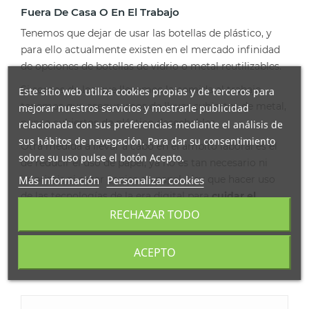
Fuera De Casa O En El Trabajo
Tenemos que dejar de usar las botellas de plástico, y
para ello actualmente existen en el mercado infinidad
de opciones de botellas de vidrio o metal reutilizables.
Si somos de los que llevamos la comida al trabajo,
Este sitio web utiliza cookies propias y de terceros para
tenemos que asegurarnos de llevar cubiertos de metal,
mejorar nuestros servicios y mostrarle publicidad
nunca cubiertos de plástico desechables.
relacionada con sus preferencias mediante el análisis de
sus hábitos de navegación. Para dar su consentimiento
Otra medida a llevar a cabo en el ámbito laboral es el
sobre su uso pulse el botón Acepto.
de reducir el uso de papel, ya no es tan necesario ni
Más información
Personalizar cookies
imprimir ni sacar copias en papel. Hay que hacer uso
de las tecnologías de la era digital para
cuidar el
medio ambiente
.
RECHAZAR TODO
Publicado en:
Productos biodegradables
,
Medio
ACEPTO
ambiente