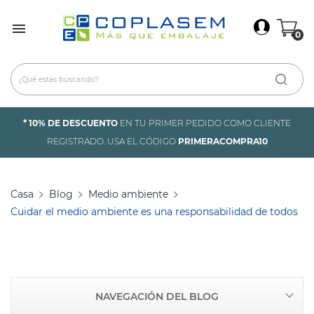
×
Iniciar Sesión

0
Debes iniciar sesión para guardar productos en tu
lista de deseos.
* 10% DE DESCUENTO
EN TU PRIMER PEDIDO COMO CLIENTE
Cancelar
Iniciar sesión
REGISTRADO. USA EL CÓDIGO
PRIMERACOMPRA10
Casa
Blog
Medio ambiente
Cuidar el medio ambiente es una responsabilidad de todos
NAVEGACIÓN DEL BLOG