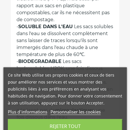
rapport aux sacs en plastique
compostables, car ils ne nécessitent pas
de compostage.
-
SOLUBLE DANS L'EAU
Les sacs solubles
dans l'eau se dissolvent complètement
sans laisser de traces lorsqu'ils sont
immergés dans l'eau chaude à une
température de plus de 60℃.
-
BIODEGRADABLE
Les sacs
hydrosolubles H2OK, une fois dissous
Ce site Web utilise ses propres cookies et ceux de tiers
dans l'eau, sont transformés en H20 et
pour améliorer nos services et vous montrer des
CO2 par l'action des micro-organismes.
publicités liées à vos préférences en analysant vos
- Contrairement aux sacs traditionnels en
habitudes de navigation. Pour donner votre consentement
polyéthylène (PE) ou en polypropylène
à son utilisation, appuyez sur le bouton Accepter.
(PP), les sacs hydrosolubles H2OK ne
génèrent pas de
microplastiques
une
Plus d'informations
Personnaliser les cookies
fois dissous dans l'eau.
- Les sacs H2OK
BIO-FRIENDLY
se
REJETER TOUT