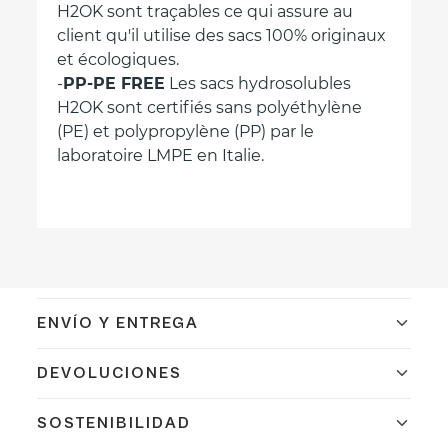
H2OK sont traçables ce qui assure au
client qu'il utilise des sacs 100% originaux
et écologiques.
-
PP-PE FREE
Les sacs hydrosolubles
H2OK sont certifiés sans polyéthylène
(PE) et polypropylène (PP) par le
laboratoire LMPE en Italie.
ENVÍO Y ENTREGA
Confirmamos el envío en 24/48h a España peninsular
DEVOLUCIONES
con DHL. Portes gratis a pie de calle mediante
agencia TSB. Envíos internacionales en 9 días
Dispones de 14 días naturales para devolver tu
SOSTENIBILIDAD
laborables.
pedido. El producto debe estar en las mismas