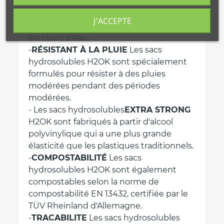
dissolvent lentement dans l'eau froide de
telle sorte qu'ils ne nuisent pas à la vie
J'ACCEPTE
dans les écosystèmes marins, les lacs et
les cours d'eau.
-
RÉSISTANT À LA PLUIE
Les sacs
hydrosolubles H2OK sont spécialement
formulés pour résister à des pluies
modérées pendant des périodes
modérées.
- Les sacs hydrosolubles
EXTRA STRONG
H2OK sont fabriqués à partir d'alcool
polyvinylique qui a une plus grande
élasticité que les plastiques traditionnels.
-
COMPOSTABILITÉ
Les sacs
hydrosolubles H2OK sont également
compostables selon la norme de
compostabilité EN 13432, certifiée par le
TÜV Rheinland d'Allemagne.
-
TRACABILITE
Les sacs hydrosolubles