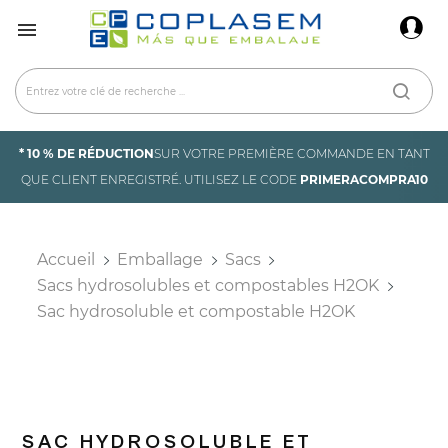
×
Connexion

You need to be logged in to save products in your
wish list.
* 10 % DE RÉDUCTION
SUR VOTRE PREMIÈRE COMMANDE EN TANT
Annuler
Connexion
QUE CLIENT ENREGISTRÉ. UTILISEZ LE CODE
PRIMERACOMPRA10
Accueil
Emballage
Sacs
Sacs hydrosolubles et compostables H2OK
Sac hydrosoluble et compostable H2OK
SAC HYDROSOLUBLE ET