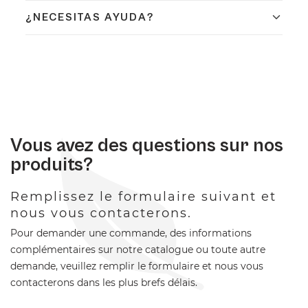
condiciones en que fue recibido. El reembolso se
En Coplasem apostamos por materiales reciclables,
¿NECESITAS AYUDA?
realizará en un máximo de 14 días naturales.
biodegradables y compostables. Adaptamos nuestra
fabricación para ofrecer envases y embalajes
Contacta con nuestro equipo de expertos en
respetuosos con el medio ambiente.
embalaje industrial. Llámanos al
+34 944 545 022
o
escríbenos por
WhatsApp
.
Vous avez des questions sur nos
produits?
Remplissez le formulaire suivant et
nous vous contacterons.
Pour demander une commande, des informations
complémentaires sur notre catalogue ou toute autre
demande, veuillez remplir le formulaire et nous vous
contacterons dans les plus brefs délais.