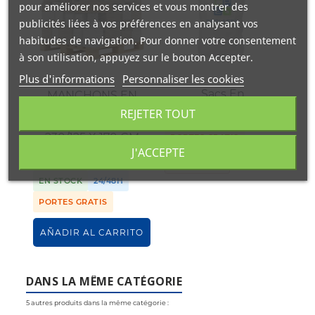
pour améliorer nos services et vous montrer des
publicités liées à vos préférences en analysant vos
habitudes de navigation. Pour donner votre consentement
à son utilisation, appuyez sur le bouton Accepter.
Plus d'informations
Personnaliser les cookies
Sacs En
MANCHONS EN
Polypropylène
LDPE
REJETER TOUT
TRANSPARENT
PO
230/125 X 170 CM
PORTES GRATIS
JAUGE 280
J'ACCEPTE
SI
SIN STOCK
EN STOCK
24/48H
PORTES GRATIS
AÑADIR AL CARRITO
DANS LA MÊME CATÉGORIE
5 autres produits dans la même catégorie :