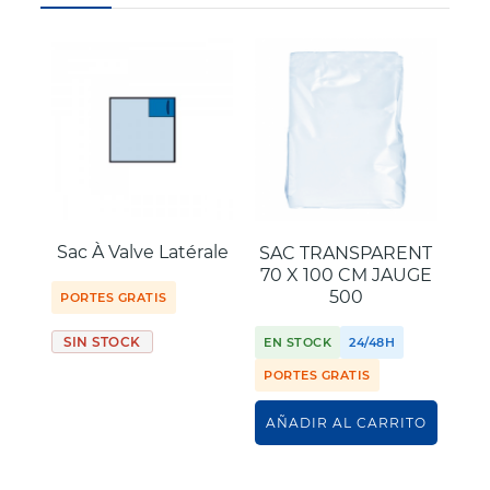
Sac À Valve Latérale
SAC TRANSPARENT
S
70 X 100 CM JAUGE
R
500
PORTES GRATIS
SIN STOCK
EN STOCK
24/48H
EN
PORTES GRATIS
PO
AÑADIR AL CARRITO
AÑ