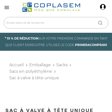
×
Connexion

You need to be logged in to save products in your
wish list.
* 10 % DE RÉDUCTION
SUR VOTRE PREMIÈRE COMMANDE EN TANT
Annuler
Connexion
QUE CLIENT ENREGISTRÉ. UTILISEZ LE CODE
PRIMERACOMPRA10
Accueil
Emballage
Sacks
Sacs en polyéthylène
Sac à valve à tête unique
SAC À VALVE À TÊTE UNIQUE