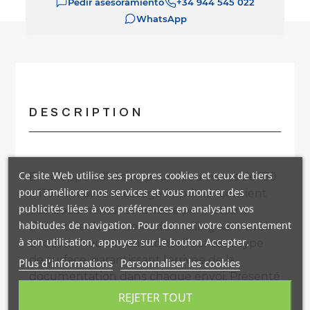
Pedir asesoramiento
+34 944 545 022
WhatsApp
DESCRIPTION
Ce site Web utilise ses propres cookies et ceux de tiers
Enveloppe adhésive pour documents de 130
pour améliorer nos services et vous montrer des
x 110 mm avec message imprimé "contient
publicités liées à vos préférences en analysant vos
des documents" et fenêtre permettant
habitudes de navigation. Pour donner votre consentement
d'identifier le contenu du mailing sans avoir
à son utilisation, appuyez sur le bouton Accepter.
à l'ouvrir. Hautement adhésif sur tout type
de surface, garantissant l'arrivée de la
Plus d'informations
Personnaliser les cookies
documentation dans chaque envoi. Présenté
en boîtes de 1.000 unités.
REJETER TOUT