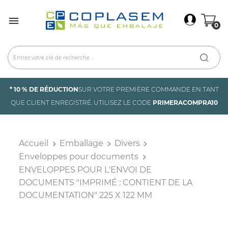
×
Connexion

0
You need to be logged in to save products in your
wish list.
Annuler
Connexion
* 10 % DE RÉDUCTION
SUR VOTRE PREMIÈRE COMMANDE EN TANT
QUE CLIENT ENREGISTRÉ. UTILISEZ LE CODE
PRIMERACOMPRA10
Accueil
Emballage
Divers
Enveloppes pour documents
ENVELOPPES POUR L'ENVOI DE
DOCUMENTS "IMPRIMÉ : CONTIENT DE LA
DOCUMENTATION" 225 X 122 MM