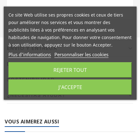
Ce site Web utilise ses propres cookies et ceux de tiers
pour améliorer nos services et vous montrer des
publicités liées à vos préférences en analysant vos
habitudes de navigation. Pour donner votre consentement
à son utilisation, appuyez sur le bouton Accepter.
ENVÍO Y ENTREGA
Plus d'informations
Personnaliser les cookies
Confirmamos el envío en 24/48h a España peninsular con
DEVOLUCIONES
DHL. Portes gratis a pie de calle mediante agencia TSB.
REJETER TOUT
Envíos internacionales en 9 días laborables.
Dispones de 14 días naturales para devolver tu pedido. El
SOSTENIBILIDAD
producto debe estar en las mismas condiciones en que
J'ACCEPTE
fue recibido. El reembolso se realizará en un máximo de
En Coplasem apostamos por materiales reciclables,
¿NECESITAS AYUDA?
14 días naturales.
biodegradables y compostables. Adaptamos nuestra
fabricación para ofrecer envases y embalajes respetuosos
Contacta con nuestro equipo de expertos en embalaje
con el medio ambiente.
industrial. Llámanos al
+34 944 545 022
o escríbenos por
VOUS AIMEREZ AUSSI
WhatsApp
.