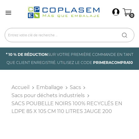
×
Connexion

0
You need to be logged in to save products in your
wish list.
Annuler
Connexion
* 10 % DE RÉDUCTION
SUR VOTRE PREMIÈRE COMMANDE EN TANT
QUE CLIENT ENREGISTRÉ. UTILISEZ LE CODE
PRIMERACOMPRA10
Accueil
Emballage
Sacs
Sacs pour déchets industriels
SACS POUBELLE NOIRS 100% RECYCLÉS EN
LDPE 85 X 105 CM 110 LITRES JAUGE 200