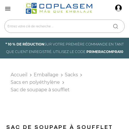
×
Connexion

You need to be logged in to save products in your
wish list.
* 10 % DE RÉDUCTION
SUR VOTRE PREMIÈRE COMMANDE EN TANT
Annuler
Connexion
QUE CLIENT ENREGISTRÉ. UTILISEZ LE CODE
PRIMERACOMPRA10
Accueil
Emballage
Sacks
Sacs en polyéthylène
Sac de soupape à soufflet
SAC DE SOUPAPE À SOUFFLET