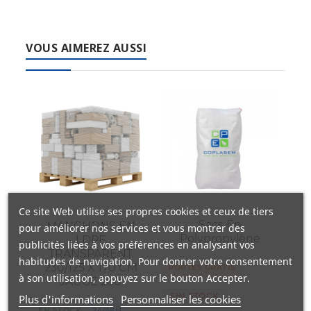
fabricación para ofrecer envases y embalajes
Contacta con nuestro equipo de expertos en
respetuosos con el medio ambiente.
embalaje industrial. Llámanos al
+34 944 545 022
o
escríbenos por
WhatsApp
.
VOUS AIMEREZ AUSSI
Ce site Web utilise ses propres cookies et ceux de tiers
Sacs En
MANCHONS EN
pour améliorer nos services et vous montrer des
Polypropylène
LDPE
publicités liées à vos préférences en analysant vos
TRANSPARENT
PO
habitudes de navigation. Pour donner votre consentement
230/125 X 170 CM
PORTES GRATIS
à son utilisation, appuyez sur le bouton Accepter.
JAUGE 280
SI
SIN STOCK
Plus d'informations
Personnaliser les cookies
EN STOCK
24/48H