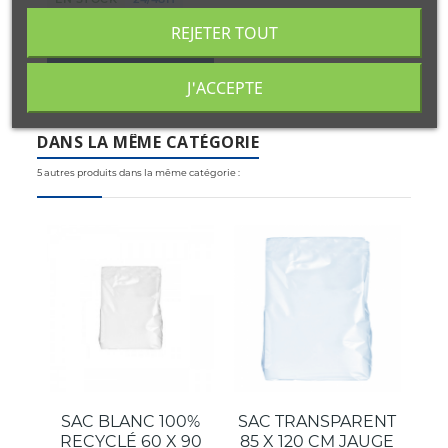
PORTES GRATIS
REJETER TOUT
AÑADIR AL CARRITO
J'ACCEPTE
DANS LA MÊME CATÉGORIE
5 autres produits dans la même catégorie :
Do
SAC BLANC 100%
SAC TRANSPARENT
RECYCLÉ 60 X 90
85 X 120 CM JAUGE