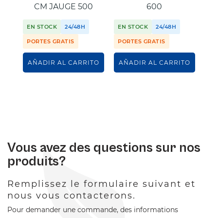
CM JAUGE 500
600
PO
EN STOCK
24/48H
EN STOCK
24/48H
SI
PORTES GRATIS
PORTES GRATIS
AÑADIR AL CARRITO
AÑADIR AL CARRITO
Vous avez des questions sur nos
produits?
Remplissez le formulaire suivant et
nous vous contacterons.
Pour demander une commande, des informations