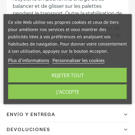
balancer et de glisser sur les palettes
pendant le transport. Outre la stabilisation de
la charge, ils offrent des avantages tels
Ce site Web utilise ses propres cookies et ceux de tiers
qu'une meilleure utilisation de la hauteur de
pour améliorer nos services et vous montrer des
la palette, une résistance au basculement de
publicités liées à vos préférences en analysant vos
la palette et sont respectueux de
habitudes de navigation. Pour donner votre consentement
l'environnement car il s'agit d'un produit
à son utilisation, appuyez sur le bouton Accepter.
recyclé, réutilisable, recyclable et
Plus d'informations
Personnaliser les cookies
biodégradable.
REJETER TOUT
J'ACCEPTE
ENVÍO Y ENTREGA
Confirmamos el envío en 24/48h a España peninsular con
DEVOLUCIONES
DHL. Portes gratis a pie de calle mediante agencia TSB.