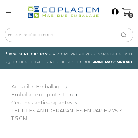
×
Connexion

0
You need to be logged in to save products in your
wish list.
Annuler
Connexion
* 10 % DE RÉDUCTION
SUR VOTRE PREMIÈRE COMMANDE EN TANT
QUE CLIENT ENREGISTRÉ. UTILISEZ LE CODE
PRIMERACOMPRA10
Accueil
Emballage
Emballage de protection
Couches antidérapantes
FEUILLES ANTIDÉRAPANTES EN PAPIER 75 X
115 CM