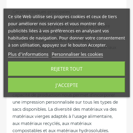
Caractéristiques principales :
Ce site Web utilise ses propres cookies et ceux de tiers
-Couleur transparente à haute brillance.
pour améliorer nos services et vous montrer des
-Bonne résistance à la déchirure et à la rupture
publicités liées à vos préférences en analysant vos
-Bonne protection contre la poussière.
habitudes de navigation. Pour donner votre consentement
-Convient pour le contact alimentaire.
à son utilisation, appuyez sur le bouton Accepter.
-Sacs écologiques, fabriqués à partir de matériaux
Plus d'informations
Personnaliser les cookies
100% recyclables.
Coplasem fabrique une grande variété de sacs à
REJETER TOUT
usage industriel. Les sacs à usage industriel
peuvent être personnalisés en termes de couleur,
J'ACCEPTE
d'épaisseur et de matériau. De même, notre
capacité de production nous permet d'incorporer
une impression personnalisée sur tous les types de
sacs disponibles. La diversité des matériaux va des
matériaux vierges adaptés à l'usage alimentaire,
aux matériaux recyclés, aux matériaux
compostables et aux matériaux hydrosolubles.