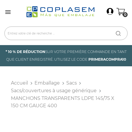
×
Connexion

0
You need to be logged in to save products in your
wish list.
Annuler
Connexion
* 10 % DE RÉDUCTION
SUR VOTRE PREMIÈRE COMMANDE EN TANT
QUE CLIENT ENREGISTRÉ. UTILISEZ LE CODE
PRIMERACOMPRA10
Accueil
Emballage
Sacs
Sacs/couvertures à usage générique
MANCHONS TRANSPARENTS LDPE 145/75 X
150 CM GAUGE 400