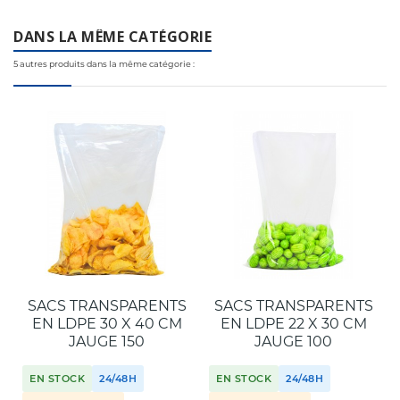
con el medio ambiente.
industrial. Llámanos al
+34 944 545 022
o escríbenos por
DANS LA MÊME CATÉGORIE
WhatsApp
.
5 autres produits dans la même catégorie :
SACS TRANSPARENTS
SACS TRANSPARENTS
EN LDPE 30 X 40 CM
EN LDPE 22 X 30 CM
JAUGE 150
JAUGE 100
EN STOCK
24/48H
EN STOCK
24/48H