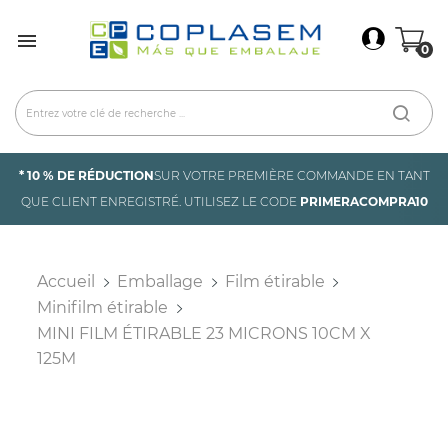
×
Connexion

0
You need to be logged in to save products in your
wish list.
Annuler
Connexion
* 10 % DE RÉDUCTION
SUR VOTRE PREMIÈRE COMMANDE EN TANT
QUE CLIENT ENREGISTRÉ. UTILISEZ LE CODE
PRIMERACOMPRA10
Accueil
Emballage
Film étirable
Minifilm étirable
MINI FILM ÉTIRABLE 23 MICRONS 10CM X
125M