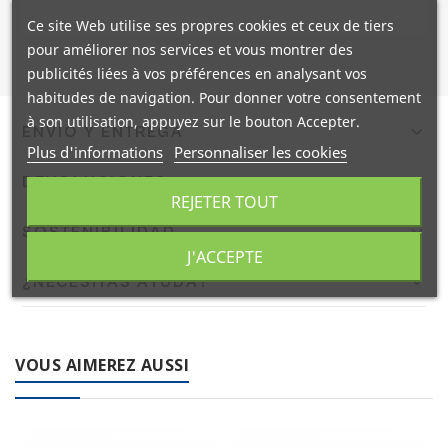
Ce site Web utilise ses propres cookies et ceux de tiers
pour améliorer nos services et vous montrer des
publicités liées à vos préférences en analysant vos
habitudes de navigation. Pour donner votre consentement
à son utilisation, appuyez sur le bouton Accepter.
ENVÍO Y ENTREGA
Plus d'informations
Personnaliser les cookies
Confirmamos el envío en 24/48h a España peninsular con
DEVOLUCIONES
DHL. Portes gratis a pie de calle mediante agencia TSB.
REJETER TOUT
Envíos internacionales en 9 días laborables.
Dispones de 14 días naturales para devolver tu pedido. El
SOSTENIBILIDAD
producto debe estar en las mismas condiciones en que
J'ACCEPTE
fue recibido. El reembolso se realizará en un máximo de
En Coplasem apostamos por materiales reciclables,
¿NECESITAS AYUDA?
14 días naturales.
biodegradables y compostables. Adaptamos nuestra
fabricación para ofrecer envases y embalajes respetuosos
Contacta con nuestro equipo de expertos en embalaje
con el medio ambiente.
industrial. Llámanos al
+34 944 545 022
o escríbenos por
VOUS AIMEREZ AUSSI
WhatsApp
.