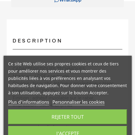
DESCRIPTION
Ce site Web utilise ses propres cookies et ceux de tiers
CARACTÉRISTIQUES TECHNIQUES
pour améliorer nos services et vous montrer des
Matériau : LDPE coextrudé
publicités liées à vos préférences en analysant vos
Couleur : bicouche. Intérieur noir/extérieur blanc
habitudes de navigation. Pour donner votre consentement
Epaisseur : G/300 75µ
à son utilisation, appuyez sur le bouton Accepter.
Finition : adhésif inviolable sur le rabat.
Plus d'informations
Personnaliser les cookies
Impression : Sacs anonymes
Possibilité de personnalisation en termes de taille,
REJETER TOUT
de couleur, d'épaisseur et d'impression. Contactez-
nous pour plus d'informations.
J'ACCEPTE