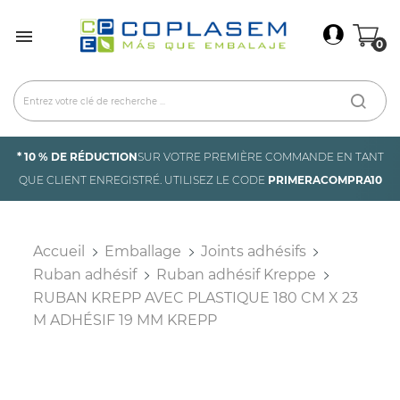
×
Connexion

0
You need to be logged in to save products in your
wish list.
Annuler
Connexion
* 10 % DE RÉDUCTION
SUR VOTRE PREMIÈRE COMMANDE EN TANT
QUE CLIENT ENREGISTRÉ. UTILISEZ LE CODE
PRIMERACOMPRA10
Accueil
Emballage
Joints adhésifs
Ruban adhésif
Ruban adhésif Kreppe
RUBAN KREPP AVEC PLASTIQUE 180 CM X 23
M ADHÉSIF 19 MM KREPP