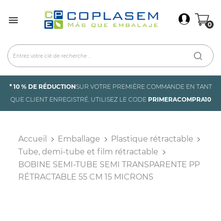
×
Connexion

0
You need to be logged in to save products in your
wish list.
Annuler
Connexion
* 10 % DE RÉDUCTION
SUR VOTRE PREMIÈRE COMMANDE EN TANT
QUE CLIENT ENREGISTRÉ. UTILISEZ LE CODE
PRIMERACOMPRA10
Accueil
Emballage
Plastique rétractable
Tube, demi-tube et film rétractable
BOBINE SEMI-TUBE SEMI TRANSPARENTE PP
RÉTRACTABLE 55 CM 15 MICRONS