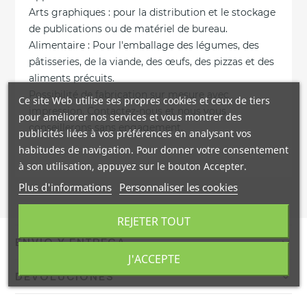
Arts graphiques : pour la distribution et le stockage
de publications ou de matériel de bureau.
Alimentaire : Pour l'emballage des légumes, des
pâtisseries, de la viande, des œufs, des pizzas et des
aliments précuits.
Possibilité de fabrication sur mesure avec
Ce site Web utilise ses propres cookies et ceux de tiers
impression. Contactez-nous et nous vous
pour améliorer nos services et vous montrer des
conseillerons sans engagement.
publicités liées à vos préférences en analysant vos
habitudes de navigation. Pour donner votre consentement
à son utilisation, appuyez sur le bouton Accepter.
Plus d'informations
Personnaliser les cookies
REJETER TOUT
ENVÍO Y ENTREGA
J'ACCEPTE
Confirmamos el envío en 24/48h a España peninsular con
DEVOLUCIONES
DHL. Portes gratis a pie de calle mediante agencia TSB.
Envíos internacionales en 9 días laborables.
Dispones de 14 días naturales para devolver tu pedido. El