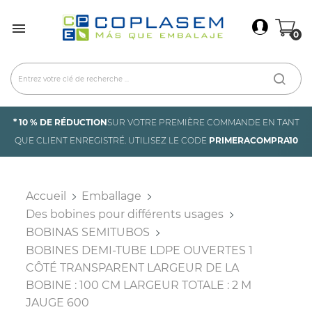
×
Connexion

0
You need to be logged in to save products in your
wish list.
Annuler
Connexion
* 10 % DE RÉDUCTION
SUR VOTRE PREMIÈRE COMMANDE EN TANT
QUE CLIENT ENREGISTRÉ. UTILISEZ LE CODE
PRIMERACOMPRA10
Accueil
Emballage
Des bobines pour différents usages
BOBINAS SEMITUBOS
BOBINES DEMI-TUBE LDPE OUVERTES 1
CÔTÉ TRANSPARENT LARGEUR DE LA
BOBINE : 100 CM LARGEUR TOTALE : 2 M
JAUGE 600