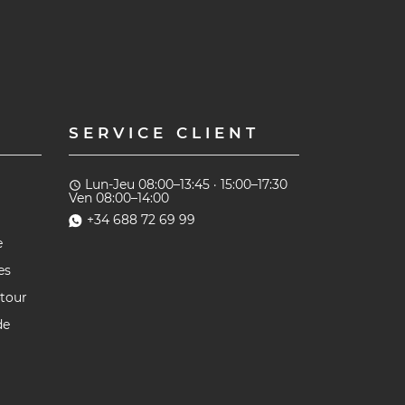
SERVICE CLIENT
Lun-Jeu 08:00–13:45 · 15:00–17:30
access_time
Ven 08:00–14:00
+34 688 72 69 99
e
es
etour
de