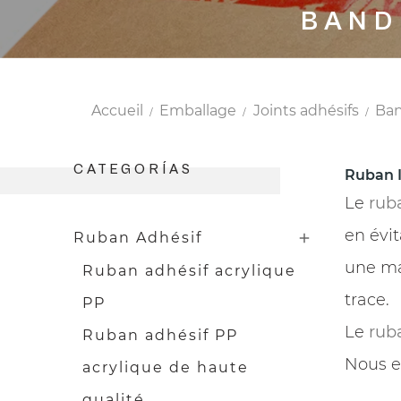
BAND
Accueil
Emballage
Joints adhésifs
Ban
CATEGORÍAS
Ruban I
Le
rub
en évit
Ruban Adhésif

une mar
Ruban adhésif acrylique
trace.
PP
Le
rub
Ruban adhésif PP
Nous e
acrylique de haute
qualité