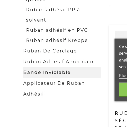
Ruban adhésif PP à
solvant
Ruban adhésif en PVC
Ruban adhésif Kreppe
Ce s
Ruban De Cerclage
serv
anal
Ruban Adhésif Américain
son 
Bande Inviolable
Plu
Applicateur De Ruban
Adhésif
RUB
SÉ