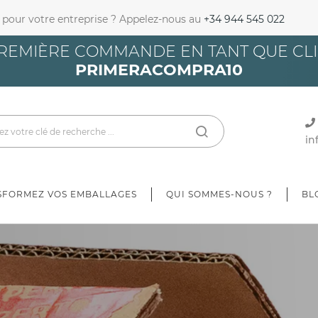
 pour votre entreprise ? Appelez-nous au
+34 944 545 022
nnexion
REMIÈRE COMMANDE EN TANT QUE CLIE
PRIMERACOMPRA10
u need to be logged in to save products in your wish list.
Annuler
Connexion
in
SFORMEZ VOS EMBALLAGES
QUI SOMMES-NOUS ?
BL