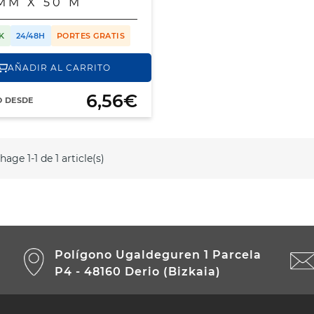
MM X 50 M
K
24/48H
PORTES GRATIS
AÑADIR AL CARRITO
6,56€
O DESDE
hage 1-1 de 1 article(s)
Polígono Ugaldeguren 1 Parcela
P4 - 48160 Derio (Bizkaia)