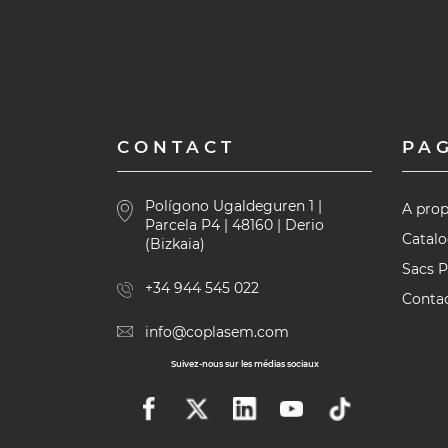
CONTACT
PA
Polígono Ugaldeguren 1 |
A prop
Parcela P4 | 48160 | Derio
Catal
(Bizkaia)
Sacs P
+34 944 545 022
Conta
info@coplasem.com
Suivez-nous sur les médias sociaux