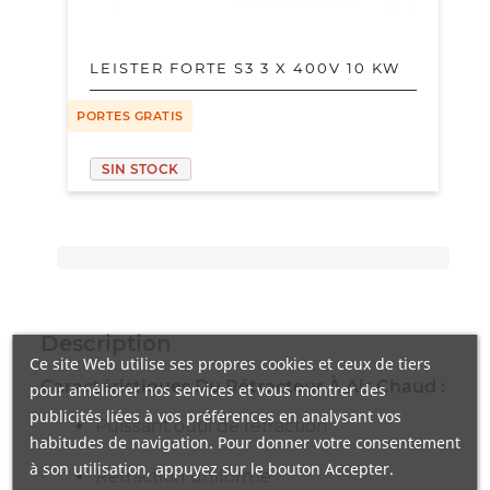
LEISTER FORTE S3 3 X 400V 10 KW
PORTES GRATIS
SIN STOCK
Description
Ce site Web utilise ses propres cookies et ceux de tiers
Caractéristiques Du Rétracteur À Air Chaud :
pour améliorer nos services et vous montrer des
publicités liées à vos préférences en analysant vos
Puissant outil de rétraction
habitudes de navigation. Pour donner votre consentement
à son utilisation, appuyez sur le bouton Accepter.
Rétraction uniforme