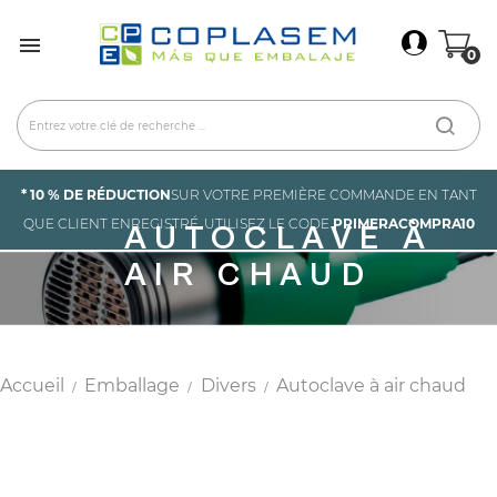
×
Connexion

0
You need to be logged in to save products in your
wish list.
Annuler
Connexion
* 10 % DE RÉDUCTION
SUR VOTRE PREMIÈRE COMMANDE EN TANT
QUE CLIENT ENREGISTRÉ. UTILISEZ LE CODE
PRIMERACOMPRA10
AUTOCLAVE À
AIR CHAUD
Accueil
Emballage
Divers
Autoclave à air chaud