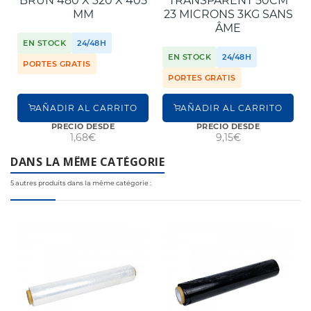
BRUN 480 X 320 X 405
TRANSPARENT 50CM
MM
23 MICRONS 3KG SANS
ÂME
EN STOCK
24/48H
EN STOCK
24/48H
PORTES GRATIS
PORTES GRATIS
AÑADIR AL CARRITO
AÑADIR AL CARRITO
PRECIO DESDE
PRECIO DESDE
1,68€
9,15€
DANS LA MÊME CATÉGORIE
5 autres produits dans la même catégorie :