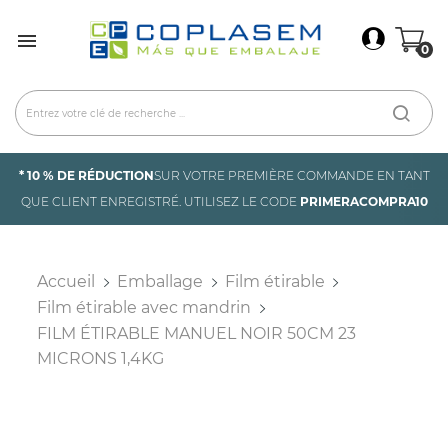
×
Connexion

0
You need to be logged in to save products in your
wish list.
Annuler
Connexion
* 10 % DE RÉDUCTION
SUR VOTRE PREMIÈRE COMMANDE EN TANT
QUE CLIENT ENREGISTRÉ. UTILISEZ LE CODE
PRIMERACOMPRA10
Accueil
Emballage
Film étirable
Film étirable avec mandrin
FILM ÉTIRABLE MANUEL NOIR 50CM 23
MICRONS 1,4KG