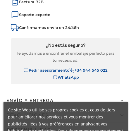
Factura B2B
Soporte experto
Confirmamos envío en 24/48h
¿No estás seguro?
Te ayudamos a encontrar el embalaje perfecto para
tu necesidad.
Pedir asesoramiento
+34 944 545 022
WhatsApp
ENVÍO Y ENTREGA
Ce site Web utilise ses propres cookies et ceux de tiers
Confirmamos el envío en 24/48h a España peninsular con
DEVOLUCIONES
pour améliorer nos services et vous montrer des
DHL. Portes gratis a pie de calle mediante agencia TSB.
publicités liées à vos préférences en analysant vos
Envíos internacionales en 9 días laborables.
Dispones de 14 días naturales para devolver tu pedido. El
SOSTENIBILIDAD
habitudes de navigation. Pour donner votre consentement