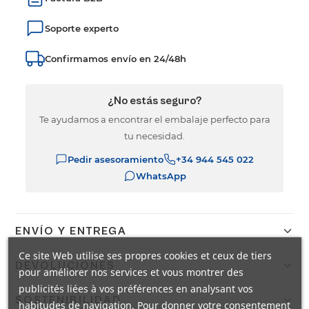
Soporte experto
Confirmamos envío en 24/48h
¿No estás seguro?
Te ayudamos a encontrar el embalaje perfecto para
tu necesidad.
Pedir asesoramiento
+34 944 545 022
WhatsApp
ENVÍO Y ENTREGA
Ce site Web utilise ses propres cookies et ceux de tiers
Confirmamos el envío en 24/48h a España peninsular con
DEVOLUCIONES
DHL. Portes gratis a pie de calle mediante agencia TSB.
pour améliorer nos services et vous montrer des
Envíos internacionales en 9 días laborables.
publicités liées à vos préférences en analysant vos
Dispones de 14 días naturales para devolver tu pedido. El
SOSTENIBILIDAD
habitudes de navigation. Pour donner votre consentement
producto debe estar en las mismas condiciones en que