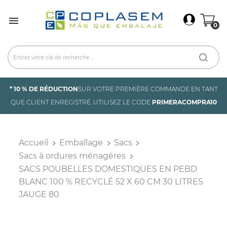
×
Connexion

0
You need to be logged in to save products in your
wish list.
Annuler
Connexion
* 10 % DE RÉDUCTION
SUR VOTRE PREMIÈRE COMMANDE EN TANT
QUE CLIENT ENREGISTRÉ. UTILISEZ LE CODE
PRIMERACOMPRA10
Accueil
Emballage
Sacs
Sacs à ordures ménagères
SACS POUBELLES DOMESTIQUES EN PEBD
BLANC 100 % RECYCLÉ 52 X 60 CM 30 LITRES
JAUGE 80