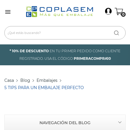
×
Iniciar Sesión

0
Debes iniciar sesión para guardar productos en tu
lista de deseos.
* 10% DE DESCUENTO
EN TU PRIMER PEDIDO COMO CLIENTE
Cancelar
Iniciar sesión
REGISTRADO. USA EL CÓDIGO
PRIMERACOMPRA10
Casa
Blog
Embalajes
5 TIPS PARA UN EMBALAJE PERFECTO
NAVEGACIÓN DEL BLOG