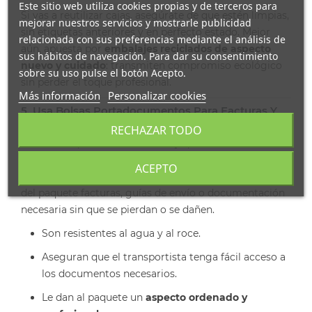
Este sitio web utiliza cookies propias y de terceros para
Si vas a reutilizar cajas, asegúrate de que estén limpias,
mejorar nuestros servicios y mostrarle publicidad
sin etiquetas anteriores y en perfecto estado. Mejor
relacionada con sus preferencias mediante el análisis de
aún, apuesta por
embalajes reciclados de aspecto
sus hábitos de navegación. Para dar su consentimiento
nuevo y cuidado
: transmiten compromiso ecológico
sobre su uso pulse el botón Acepto.
sin perder el toque profesional.
Más información
Personalizar cookies
5. Usa Bolsas Portadocumentos Para Facturas Y
Guías
RECHAZAR TODO
Un detalle que muchos olvidan y que marca la
diferencia:
las bolsas portadocumentos
. Estas fundas
ACEPTO
adhesivas transparentes permiten adjuntar al exterior
del paquete facturas, guías de envío o documentación
necesaria sin que se pierdan o se dañen.
Son resistentes al agua y al roce.
Aseguran que el transportista tenga fácil acceso a
los documentos necesarios.
Le dan al paquete un
aspecto ordenado y