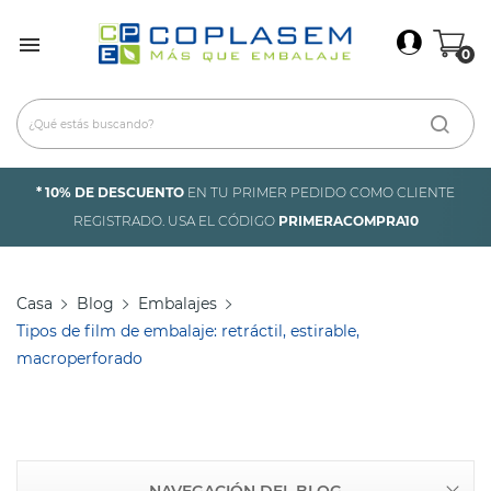
×
Iniciar Sesión

0
Debes iniciar sesión para guardar productos en tu
lista de deseos.
* 10% DE DESCUENTO
EN TU PRIMER PEDIDO COMO CLIENTE
Cancelar
Iniciar sesión
REGISTRADO. USA EL CÓDIGO
PRIMERACOMPRA10
Casa
Blog
Embalajes
Tipos de film de embalaje: retráctil, estirable,
macroperforado