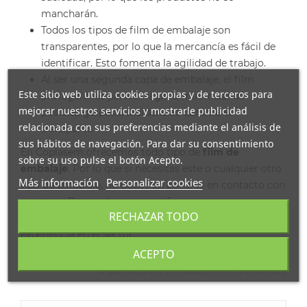
mancharán.
Todos los tipos de film de embalaje son
transparentes, por lo que la mercancía es fácil de
identificar. Esto fomenta la agilidad de trabajo.
Al ser una segunda capa de embalaje, el film
Este sitio web utiliza cookies propias y de terceros para
protegerá las partes frágiles, minimizando
mejorar nuestros servicios y mostrarle publicidad
posibles golpes o incidencias durante el
relacionada con sus preferencias mediante el análisis de
transporte.
sus hábitos de navegación. Para dar su consentimiento
En
Coplasem
ofrecemos todo tipo de
film de
sobre su uso pulse el botón Acepto.
embalaje
. Por lo que si necesitas este o cualquier otro
Más información
Personalizar cookies
tipo de embalaje, no dudes en ponerte en contacto con
nosotros. Buscando siempre ofrecer un servicio
RECHAZAR TODO
personalizado e inmediato, disponemos de una amplia
experiencia en el sector.
ACEPTO
Publicado en:
Embalajes
,
Film estirable