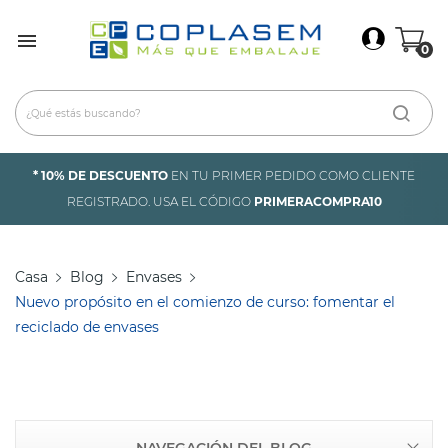
×
Iniciar Sesión

0
Debes iniciar sesión para guardar productos en tu
lista de deseos.
* 10% DE DESCUENTO
EN TU PRIMER PEDIDO COMO CLIENTE
Cancelar
Iniciar sesión
REGISTRADO. USA EL CÓDIGO
PRIMERACOMPRA10
Casa
Blog
Envases
Nuevo propósito en el comienzo de curso: fomentar el
reciclado de envases