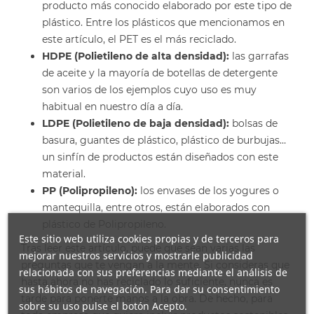
producto más conocido elaborado por este tipo de
plástico. Entre los plásticos que mencionamos en
este artículo, el PET es el más reciclado.
HDPE (Polietileno de alta densidad):
las garrafas
de aceite y la mayoría de botellas de detergente
son varios de los ejemplos cuyo uso es muy
habitual en nuestro día a día.
LDPE (Polietileno de baja densidad):
bolsas de
basura, guantes de plástico, plástico de burbujas…
un sinfín de productos están diseñados con este
material.
PP (Polipropileno):
los envases de los yogures o
mantequilla, entre otros, están elaborados con
plástico de Polipropileno.
Este sitio web utiliza cookies propias y de terceros para
Tras leer este artículo, puede que sean varias las
mejorar nuestros servicios y mostrarle publicidad
preguntas que te vengan a la mente. Si consideras que
relacionada con sus preferencias mediante el análisis de
hasta ahora no has reciclado lo suficiente, nunca es
sus hábitos de navegación. Para dar su consentimiento
tarde para ponerte manos a la obra. De hecho, para
sobre su uso pulse el botón Acepto.