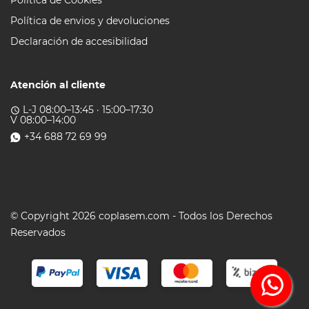
Política de Cookies
Política de envios y devoluciones
Declaración de accesibilidad
Atención al cliente
L-J 08:00–13:45 · 15:00–17:30
access_time
V 08:00–14:00
+34 688 72 69 99
© Copyright 2026 coplasem.com - Todos los Derechos
Reservados