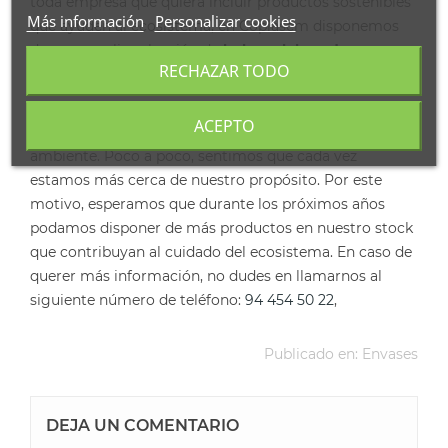
toda empresa que quiera incluir productos sostenibles
Más información
Personalizar cookies
que ayuden al ecosistema, en Coplasem disponemos
de una amplia selección de
bolsas elaboradas con
RECHAZAR TODO
materiales reciclados y/o biodegradables.
Gracias a nuestro compromiso adquirido durante los
ACEPTO
últimos años, hemos decidido remar a favor del medio
ambiente. Poco a poco, sentimos que cada vez
estamos más cerca de nuestro propósito. Por este
motivo, esperamos que durante los próximos años
podamos disponer de más productos en nuestro stock
que contribuyan al cuidado del ecosistema. En caso de
querer más información, no dudes en llamarnos al
siguiente número de teléfono:
94 454 50 22
,
Publicado en:
Envases
DEJA UN COMENTARIO