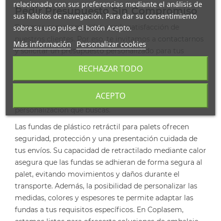
relacionada con sus preferencias mediante el análisis de
Pedir Presupuesto Sin Compromiso
sus hábitos de navegación. Para dar su consentimiento
Estamos comprometidos con la satisfacción de
sobre su uso pulse el botón Acepto.
nuestros clientes. Por eso, te invitamos a
contactarnos
Más información
Personalizar cookies
y solicitar un presupuesto personalizado para tus
fundas de plástico retráctil para palets. Nuestro equipo
RECHAZAR TODO
estará encantado de asesorarte y proporcionarte la
solución de embalaje que mejor se adapte a tus
ACEPTO
necesidades, garantizando la calidad, seguridad y
personalización que buscas.
Las fundas de plástico retráctil para palets ofrecen
seguridad, protección y una presentación cuidada de
tus envíos. Su capacidad de retractilado mediante calor
asegura que las fundas se adhieran de forma segura al
palet, evitando movimientos y daños durante el
transporte. Además, la posibilidad de personalizar las
medidas, colores y espesores te permite adaptar las
fundas a tus requisitos específicos. En Coplasem,