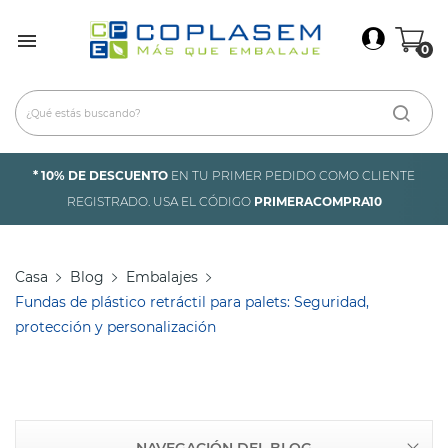
×
Iniciar Sesión

0
Debes iniciar sesión para guardar productos en tu
lista de deseos.
* 10% DE DESCUENTO
EN TU PRIMER PEDIDO COMO CLIENTE
Cancelar
Iniciar sesión
REGISTRADO. USA EL CÓDIGO
PRIMERACOMPRA10
Casa
Blog
Embalajes
Fundas de plástico retráctil para palets: Seguridad,
protección y personalización