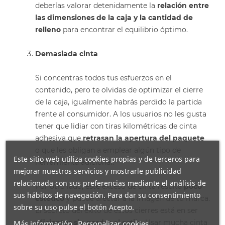
deberías valorar detenidamente la
relación entre
las dimensiones de la caja y la cantidad de
relleno
para encontrar el equilibrio óptimo.
Demasiada cinta
Si concentras todos tus esfuerzos en el
contenido, pero te olvidas de optimizar el cierre
de la caja, igualmente habrás perdido la partida
frente al consumidor. A los usuarios no les gusta
tener que lidiar con tiras kilométricas de cinta
adhesiva que
retrasan la apertura del paquete
o que les obligan a emplear algún tipo de
Este sitio web utiliza cookies propias y de terceros para
herramienta adicional.
mejorar nuestros servicios y mostrarle publicidad
relacionada con sus preferencias mediante el análisis de
Por otro lado, este exceso de cinta resulta
poco
sus hábitos de navegación. Para dar su consentimiento
estético
y puede afectar a la imagen de tu marca.
sobre su uso pulse el botón Acepto.
El secreto del éxito de estos cierres está en ser
eficientes sin perder el estilo
. Usar mucha cinta
Más información
Personalizar cookies