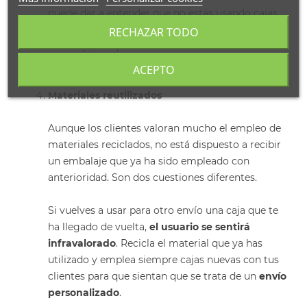
puede dar a entender que no estás usando cajas
de calidad y que no confías en la seguridad del
RECHAZAR TODO
embalaje, así que no abuses de este material. Este
mismo principio se aplica al
film para paletizar
.
ACEPTO
Materiales reutilizados
Aunque los clientes valoran mucho el empleo de
materiales reciclados, no está dispuesto a recibir
un embalaje que ya ha sido empleado con
anterioridad. Son dos cuestiones diferentes.
Si vuelves a usar para otro envío una caja que te
ha llegado de vuelta,
el usuario se sentirá
infravalorado
. Recicla el material que ya has
utilizado y emplea siempre cajas nuevas con tus
clientes para que sientan que se trata de un
envío
personalizado
.