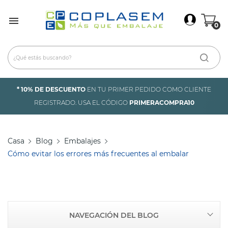
×
Iniciar Sesión

0
Debes iniciar sesión para guardar productos en tu
lista de deseos.
* 10% DE DESCUENTO
EN TU PRIMER PEDIDO COMO CLIENTE
Cancelar
Iniciar sesión
REGISTRADO. USA EL CÓDIGO
PRIMERACOMPRA10
Casa
Blog
Embalajes
Cómo evitar los errores más frecuentes al embalar
NAVEGACIÓN DEL BLOG