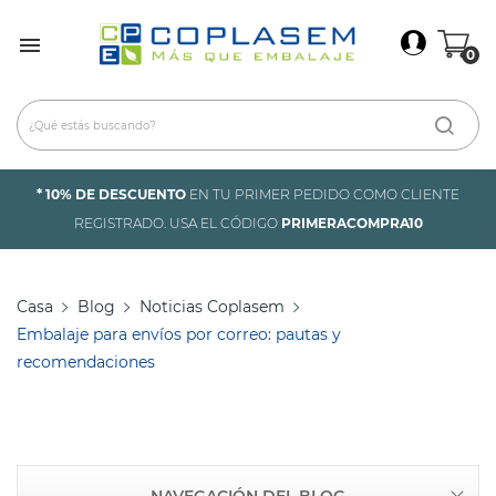
×
Iniciar Sesión

0
Debes iniciar sesión para guardar productos en tu
lista de deseos.
* 10% DE DESCUENTO
EN TU PRIMER PEDIDO COMO CLIENTE
Cancelar
Iniciar sesión
REGISTRADO. USA EL CÓDIGO
PRIMERACOMPRA10
Casa
Blog
Noticias Coplasem
Embalaje para envíos por correo: pautas y
recomendaciones