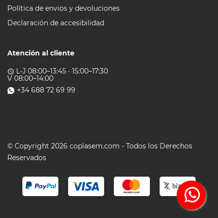
Política de envios y devoluciones
Declaración de accesibilidad
Atención al cliente
L-J 08:00–13:45 · 15:00–17:30
access_time
V 08:00–14:00
+34 688 72 69 99
© Copyright 2026 coplasem.com - Todos los Derechos
Reservados