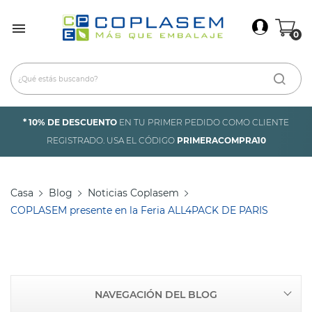
×
Iniciar Sesión

0
Debes iniciar sesión para guardar productos en tu
lista de deseos.
* 10% DE DESCUENTO
EN TU PRIMER PEDIDO COMO CLIENTE
Cancelar
Iniciar sesión
REGISTRADO. USA EL CÓDIGO
PRIMERACOMPRA10
Casa
Blog
Noticias Coplasem
COPLASEM presente en la Feria ALL4PACK DE PARIS
NAVEGACIÓN DEL BLOG