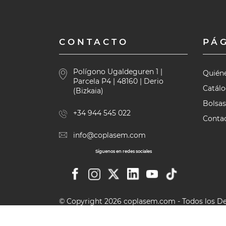
CONTACTO
PÁ
Polígono Ugaldeguren 1 |
Quién
Parcela P4 | 48160 | Derio
Catál
(Bizkaia)
Bolsas
+34 944 545 022
Contac
info@coplasem.com
Síguenos en redes sociales
© Copyright 2026 coplasem.com - Todos los D