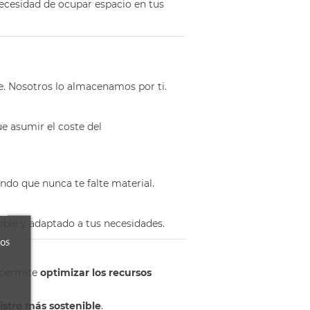
 necesidad de ocupar espacio en tus
e. Nosotros lo almacenamos por ti.
que asumir el coste del
ndo que nunca te falte material.
exible y adaptado a tus necesidades.
ros
 permite
optimizar los recursos
stro más sostenible
.