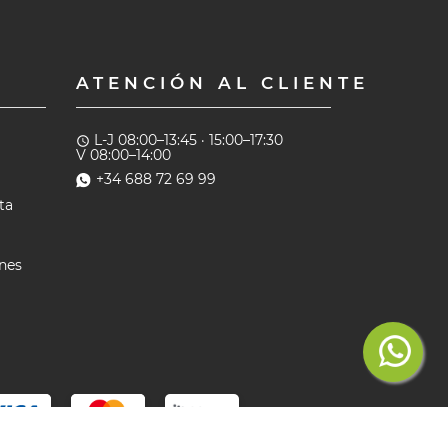
ATENCIÓN AL CLIENTE
L-J 08:00–13:45 · 15:00–17:30
access_time
V 08:00–14:00
+34 688 72 69 99
ta
ones