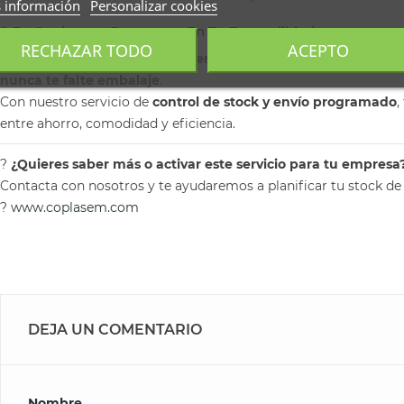
 información
Personalizar cookies
? En Coplasem, Pensamos En Tu Tranquilidad
RECHAZAR TODO
ACEPTO
Nuestro objetivo es que
tú te centres en tu negocio
, mientras
nunca te falte embalaje
.
Con nuestro servicio de
control de stock y envío programado
,
entre ahorro, comodidad y eficiencia.
?
¿Quieres saber más o activar este servicio para tu empresa
Contacta con nosotros y te ayudaremos a planificar tu stock de
?
www.coplasem.com
DEJA UN COMENTARIO
Nombre