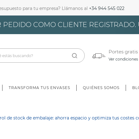
resupuesto para tu empresa? Llámanos al
+34 944 545 022
iciar Sesión
 PEDIDO COMO CLIENTE REGISTRADO.
bes iniciar sesión para guardar productos en tu lista de deseos.
Portes gratis
Ver condiciones
Cancelar
Iniciar sesión
TRANSFORMA TUS ENVASES
QUIÉNES SOMOS
BL
rol de stock de embalaje: ahorra espacio y optimiza tus costes