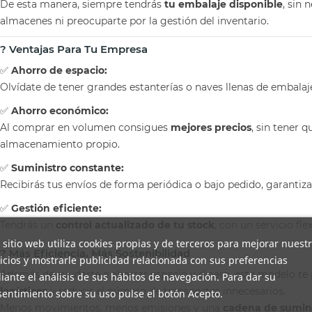
De esta manera, siempre tendrás
tu embalaje disponible
, sin
almacenes ni preocuparte por la gestión del inventario.
? Ventajas Para Tu Empresa
✅
Ahorro de espacio:
Olvídate de tener grandes estanterías o naves llenas de embalaj
✅
Ahorro económico:
Al comprar en volumen consigues
mejores precios
, sin tener 
almacenamiento propio.
✅
Suministro constante:
Recibirás tus envíos de forma periódica o bajo pedido, garantiza
✅
Gestión eficiente:
Tendrás un
control actualizado de tu stock
, con un servicio fl
 sitio web utiliza cookies propias y de terceros para mejorar nuest
? Más Eficiencia, Más Sostenibilidad
icios y mostrarle publicidad relacionada con sus preferencias
Además de ayudarte a ahorrar espacio y dinero, este modelo te
ante el análisis de sus hábitos de navegación. Para dar su
logísticos
y reducir el número de transportes innecesarios.
entimiento sobre su uso pulse el botón Acepto.
Menos movimientos, menos emisiones y una
cadena de sumini