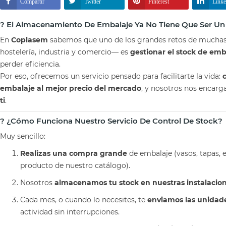
Compartir
Twitter
Pinterest
Link
? El Almacenamiento De Embalaje Ya No Tiene Que Ser U
En
Coplasem
sabemos que uno de los grandes retos de mucha
hostelería, industria y comercio— es
gestionar el stock de emb
perder eficiencia.
Por eso, ofrecemos un servicio pensado para facilitarte la vida:
embalaje al mejor precio del mercado
, y nosotros nos encar
ti
.
? ¿Cómo Funciona Nuestro Servicio De Control De Stock?
Muy sencillo:
Realizas una compra grande
de embalaje (vasos, tapas, e
producto de nuestro catálogo).
Nosotros
almacenamos tu stock en nuestras instalacio
Cada mes, o cuando lo necesites, te
enviamos las unidad
actividad sin interrupciones.