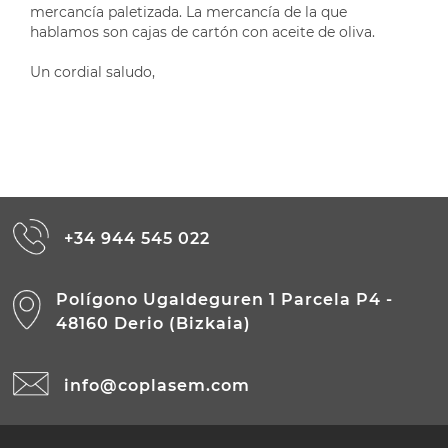
mercancía paletizada. La mercancía de la que
hablamos son cajas de cartón con aceite de oliva.
Un cordial saludo,
+34 944 545 022
Polígono Ugaldeguren 1 Parcela P4 -
48160 Derio (Bizkaia)
info@coplasem.com