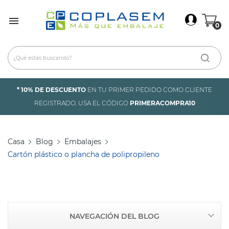
×
Iniciar Sesión

0
Debes iniciar sesión para guardar productos en tu
lista de deseos.
* 10% DE DESCUENTO
EN TU PRIMER PEDIDO COMO CLIENTE
Cancelar
Iniciar sesión
REGISTRADO. USA EL CÓDIGO
PRIMERACOMPRA10
Casa
Blog
Embalajes
Cartón plástico o plancha de polipropileno
NAVEGACIÓN DEL BLOG