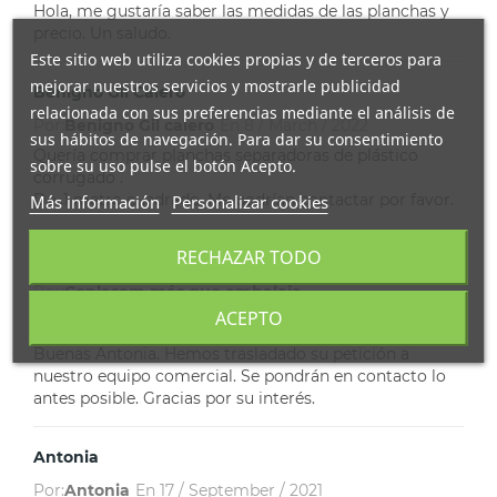
Hola, me gustaría saber las medidas de las planchas y
precio. Un saludo.
Este sitio web utiliza cookies propias y de terceros para
mejorar nuestros servicios y mostrarle publicidad
Benigno Gil Calero
relacionada con sus preferencias mediante el análisis de
Por:
Benigno Gil calero
En
8 / March / 2022
sus hábitos de navegación. Para dar su consentimiento
Quería comprar planchas separadoras de plástico
sobre su uso pulse el botón Acepto.
corrugado .
De ,1 metro cuadrado. Me podrían contactar por favor.
Más información
Personalizar cookies
RECHAZAR TODO
Coplasem Más Que Embalaje
Por:
Coplasem más que embalaje
ACEPTO
En
18 / September / 2021
Buenas Antonia. Hemos trasladado su petición a
nuestro equipo comercial. Se pondrán en contacto lo
antes posible. Gracias por su interés.
Antonia
Por:
Antonia
En
17 / September / 2021