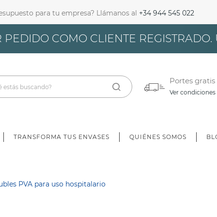
resupuesto para tu empresa? Llámanos al
+34 944 545 022
iciar Sesión
 PEDIDO COMO CLIENTE REGISTRADO.
bes iniciar sesión para guardar productos en tu lista de deseos.
Portes gratis
Ver condiciones
Cancelar
Iniciar sesión
TRANSFORMA TUS ENVASES
QUIÉNES SOMOS
BL
ubles PVA para uso hospitalario