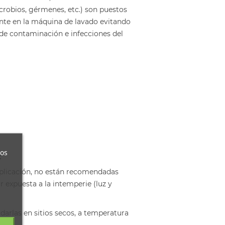
crobios, gérmenes, etc.) son puestos
ente en la máquina de lavado evitando
de contaminación e infecciones del
ros
:
 aplicación, no están recomendadas
 expuesta a la intemperie (luz y
darlas en sitios secos, a temperatura