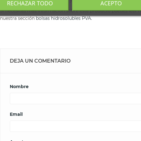
constante y evitando humedad y la luz del sol de forma directa.
RECHAZAR TODO
ACEPTO
Si necesitas más información sobre este producto puedes leer m
nuestra sección
bolsas hidrosolubles PVA
.
DEJA UN COMENTARIO
Nombre
Email