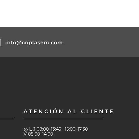
info@coplasem.com
ATENCIÓN AL CLIENTE
L-J 08:00–13:45 · 15:00–17:30
access_time
V 08:00–14:00