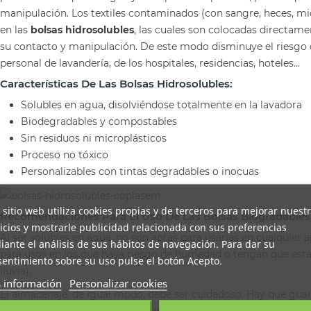
manipulación. Los textiles contaminados (con sangre, heces, mi
en las
bolsas hidrosolubles
, las cuales son colocadas directam
su contacto y manipulación. De este modo disminuye el riesgo 
personal de lavandería, de los hospitales, residencias, hoteles...
Características De Las Bolsas Hidrosolubles:
Solubles en agua, disolviéndose totalmente en la lavadora
Biodegradables y compostables
Sin residuos ni microplásticos
Proceso no tóxico
Personalizables con tintas degradables o inocuas
 sitio web utiliza cookies propias y de terceros para mejorar nuest
Recomendaciones Para El Uso De Las Bolsas Biogradables
icios y mostrarle publicidad relacionada con sus preferencias
Al ser solubles en agua, no son aptas para usarlas en cualquier
ante el análisis de sus hábitos de navegación. Para dar su
para usos en los que haya riesgo de humedad o tengan que estar
entimiento sobre su uso pulse el botón Acepto.
lluvia).
 información
Personalizar cookies
El almacenaje, de igual modo, debe ser cuidadoso. Hay que guar