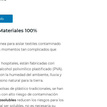
edIn
Materiales 100%
ónea para aislar textiles contaminado
stos momentos tan complicados que
hospitales, están fabricadas con
cohol polivinílico plastificado (PVA).
con la humedad del ambiente, lluvia y
ono natural para la tierra.
lsas de plástico tradicionales, se han
a con alto riesgo de contaminación
rosolubles
reducen los riesgos para los
l ser solubles, no es necesaria su