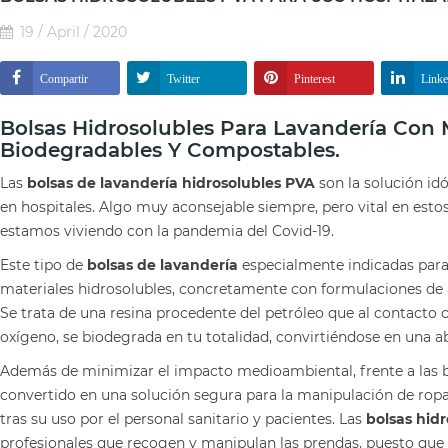
19 / April / 2020
Compartir
Twitter
Pinterest
Link
Bolsas Hidrosolubles Para Lavandería Con 
Biodegradables Y Compostables.
Las
bolsas de lavandería hidrosolubles PVA
son la solución id
en hospitales. Algo muy aconsejable siempre, pero vital en e
estamos viviendo con la pandemia del Covid-19.
Este tipo de
bolsas de lavandería
especialmente indicadas para 
materiales hidrosolubles, concretamente con formulaciones de al
Se trata de una resina procedente del petróleo que al contacto 
oxígeno, se biodegrada en tu totalidad, convirtiéndose en una ab
Además de minimizar el impacto medioambiental, frente a las bo
convertido en una solución segura para la manipulación de rop
tras su uso por el personal sanitario y pacientes. Las
bolsas hid
profesionales que recogen y manipulan las prendas, puesto que a