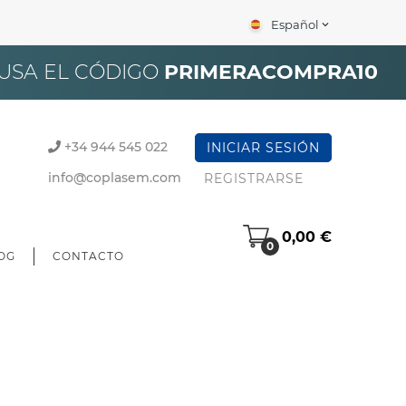
Español
expand_more
×
 USA EL CÓDIGO
PRIMERACOMPRA10
+34 944 545 022
INICIAR SESIÓN
info@coplasem.com
REGISTRARSE
0,00 €
0
OG
CONTACTO