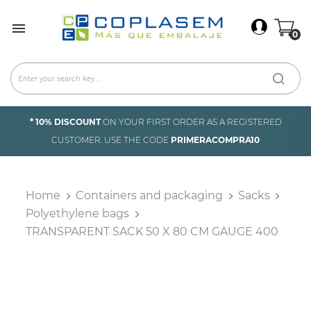
×
Sign In

0
You need to be logged in to save products in your
wish list.
Cancel
Sign in
* 10% DISCOUNT
ON YOUR FIRST ORDER AS A REGISTERED
CUSTOMER. USE THE CODE
PRIMERACOMPRA10
Home
Containers and packaging
Sacks
Polyethylene bags
TRANSPARENT SACK 50 X 80 CM GAUGE 400