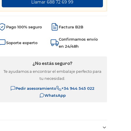
Llamar 688 72 69 99
Pago 100% seguro
Factura B2B
Confirmamos envío
Soporte experto
en 24/48h
¿No estás seguro?
Te ayudamos a encontrar el embalaje perfecto para
tu necesidad.
Pedir asesoramiento
+34 944 545 022
WhatsApp