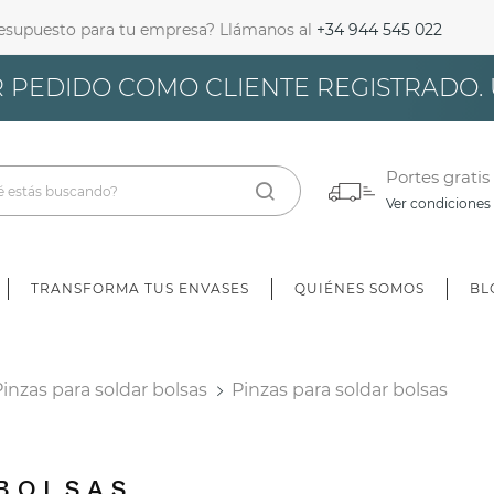
resupuesto para tu empresa? Llámanos al
+34 944 545 022
iciar Sesión
 PEDIDO COMO CLIENTE REGISTRADO.
bes iniciar sesión para guardar productos en tu lista de deseos.
Portes gratis
Cancelar
Iniciar sesión
Ver condiciones
TRANSFORMA TUS ENVASES
QUIÉNES SOMOS
BL
Pinzas para soldar bolsas
Pinzas para soldar bolsas
 BOLSAS