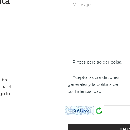
lta
o
Acepto las
condiciones
sobre
generales
y la
política de
ena el
confidencialidad
go lo