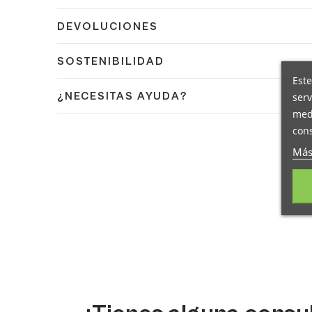
Confirmamos el envío en 24/48h a España peninsular 
DEVOLUCIONES
Dispones de 14 días naturales para devolver tu pedi
SOSTENIBILIDAD
14 días naturales.
Este
En Coplasem apostamos por materiales reciclables,
¿NECESITAS AYUDA?
serv
el medio ambiente.
medi
Contacta con nuestro equipo de expertos en embalaj
cons
Más