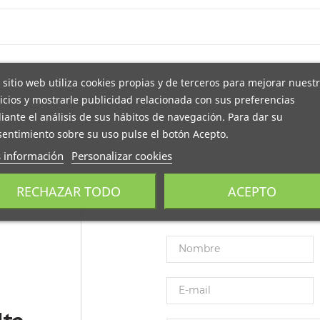
con DHL. Portes gratis a pie de calle mediante agencia TSB. Env
do. El producto debe estar en las mismas condiciones en que fue
 sitio web utiliza cookies propias y de terceros para mejorar nuest
 biodegradables y compostables. Adaptamos nuestra fabricación
icios y mostrarle publicidad relacionada con sus preferencias
ante el análisis de sus hábitos de navegación. Para dar su
e industrial. Llámanos al
+34 944 545 022
o escríbenos por
Wha
entimiento sobre su uso pulse el botón Acepto.
 información
Personalizar cookies
RECHAZAR TODO
ACEPTO