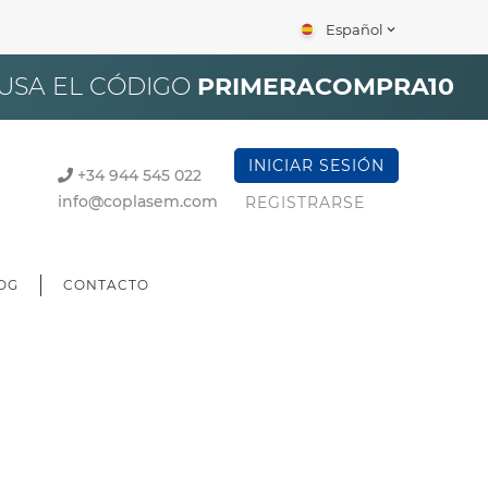
Español
expand_more
×
 USA EL CÓDIGO
PRIMERACOMPRA10
INICIAR SESIÓN
+34 944 545 022
info@coplasem.com
REGISTRARSE
OG
CONTACTO