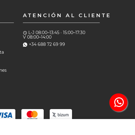
ATENCIÓN AL CLIENTE
L-J 08:00–13:45 · 15:00–17:30
access_time
V 08:00–14:00
+34 688 72 69 99
ta
ones
Solicitar Presupuesto