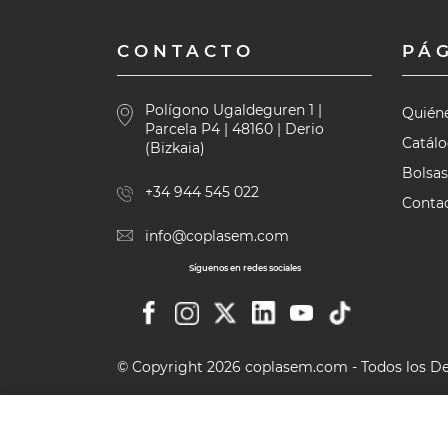
CONTACTO
PÁ
Polígono Ugaldeguren 1 |
Quién
Parcela P4 | 48160 | Derio
Catál
(Bizkaia)
Bolsas
+34 944 545 022
Contac
info@coplasem.com
Síguenos en redes sociales
© Copyright 2026 coplasem.com - Todos los D
Pinzas para soldar bolsas