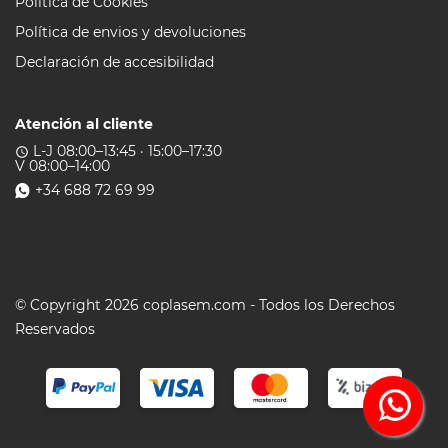
Política de Cookies
Política de envios y devoluciones
Declaración de accesibilidad
Atención al cliente
L-J 08:00–13:45 · 15:00–17:30
access_time
V 08:00–14:00
+34 688 72 69 99
© Copyright 2026 coplasem.com - Todos los Derechos
Reservados