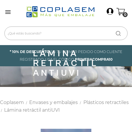
×
Iniciar Sesión

0
Debes iniciar sesión para guardar productos en tu
lista de deseos.
LÁMINA
Cancelar
Iniciar sesión
* 10% DE DESCUENTO
EN TU PRIMER PEDIDO COMO CLIENTE
REGISTRADO. USA EL CÓDIGO
PRIMERACOMPRA10
RETRÁCTIL
ANTIUVI
Coplasem
Envases y embalajes
Plásticos retractiles
Lámina retráctil antiUVI