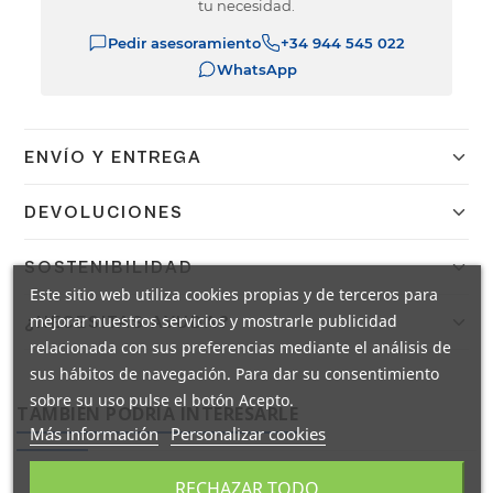
tu necesidad.
Pedir asesoramiento
+34 944 545 022
WhatsApp
ENVÍO Y ENTREGA
Confirmamos el envío en 24/48h a España peninsular con
DEVOLUCIONES
DHL. Portes gratis a pie de calle mediante agencia TSB.
Envíos internacionales en 9 días laborables.
Dispones de 14 días naturales para devolver tu pedido. El
SOSTENIBILIDAD
producto debe estar en las mismas condiciones en que
Este sitio web utiliza cookies propias y de terceros para
fue recibido. El reembolso se realizará en un máximo de
En Coplasem apostamos por materiales reciclables,
mejorar nuestros servicios y mostrarle publicidad
¿NECESITAS AYUDA?
14 días naturales.
biodegradables y compostables. Adaptamos nuestra
relacionada con sus preferencias mediante el análisis de
fabricación para ofrecer envases y embalajes respetuosos
Contacta con nuestro equipo de expertos en embalaje
sus hábitos de navegación. Para dar su consentimiento
con el medio ambiente.
industrial. Llámanos al
+34 944 545 022
o escríbenos por
sobre su uso pulse el botón Acepto.
TAMBIÉN PODRÍA INTERESARLE
WhatsApp
.
Más información
Personalizar cookies
RECHAZAR TODO