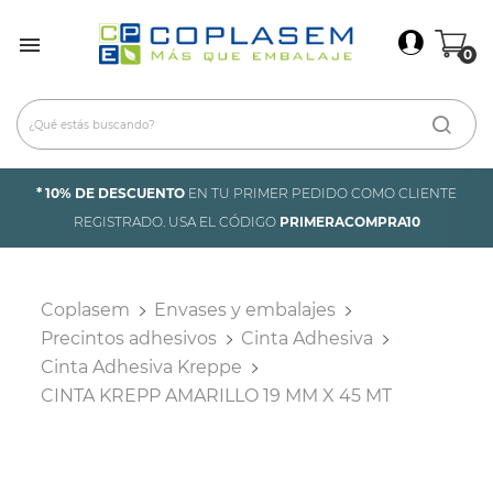
×
Iniciar Sesión

0
Debes iniciar sesión para guardar productos en tu
lista de deseos.
Cancelar
Iniciar sesión
* 10% DE DESCUENTO
EN TU PRIMER PEDIDO COMO CLIENTE
REGISTRADO. USA EL CÓDIGO
PRIMERACOMPRA10
Coplasem
Envases y embalajes
Precintos adhesivos
Cinta Adhesiva
Cinta Adhesiva Kreppe
CINTA KREPP AMARILLO 19 MM X 45 MT