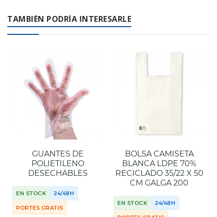
con el medio ambiente.
industrial. Llámanos al
+34 944 545 022
o escríbenos por
TAMBIÉN PODRÍA INTERESARLE
WhatsApp
.
GUANTES DE
BOLSA CAMISETA
POLIETILENO
BLANCA LDPE 70%
DESECHABLES
RECICLADO 35/22 X 50
CM GALGA 200
EN STOCK
24/48H
EN STOCK
24/48H
PORTES GRATIS