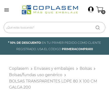
×
Iniciar Sesión

0
Debes iniciar sesión para guardar productos en tu
lista de deseos.
Cancelar
Iniciar sesión
* 10% DE DESCUENTO
EN TU PRIMER PEDIDO COMO CLIENTE
REGISTRADO. USA EL CÓDIGO
PRIMERACOMPRA10
Coplasem
Envases y embalajes
Bolsas
Bolsas/fundas uso genérico
BOLSAS TRANSPARENTES LDPE 80 X 100 CM
GALGA 200