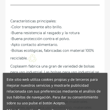
Características principales:
-Color transparente alto brillo.
-Buena resistencia al rasgado y la rotura
-Buena protección contra el polvo.
-Apto contacto alimentario.
-Bolsas ecológicas, fabricadas con material 100%
reciclable.
Coplasem fabrica una gran de variedad de bolsas
para uso industrial. Las bolsas para uso industrial se
pueden personalizar en color, espesor y material.
Este sitio web utiliza cookies propias y de terceros para
Así mismo, nuestra capacidad productiva nos
mejorar nuestros servicios y mostrarle publicidad
permite incorporar impresión a medida en las
relacionada con sus preferencias mediante el análisis de
todas las tipologías de bolsas disponibles. La
sus hábitos de navegación. Para dar su consentimiento
diversidad de materiales va desde materiales
sobre su uso pulse el botón Acepto.
vírgenes aptos para uso alimenticio, materiales