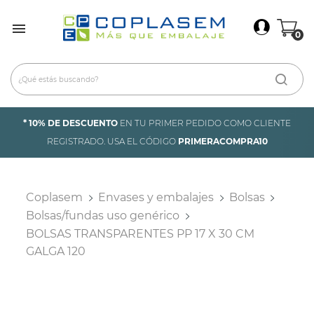
×
Iniciar Sesión

0
Debes iniciar sesión para guardar productos en tu
lista de deseos.
Cancelar
Iniciar sesión
* 10% DE DESCUENTO
EN TU PRIMER PEDIDO COMO CLIENTE
REGISTRADO. USA EL CÓDIGO
PRIMERACOMPRA10
Coplasem
Envases y embalajes
Bolsas
Bolsas/fundas uso genérico
BOLSAS TRANSPARENTES PP 17 X 30 CM
GALGA 120