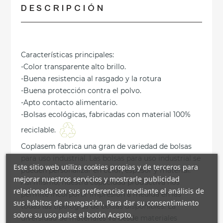
DESCRIPCIÓN
Características principales:
-Color transparente alto brillo.
-Buena resistencia al rasgado y la rotura
-Buena protección contra el polvo.
-Apto contacto alimentario.
-Bolsas ecológicas, fabricadas con material 100%
reciclable.
Coplasem fabrica una gran de variedad de bolsas
para uso industrial. Las bolsas para uso industrial se
Este sitio web utiliza cookies propias y de terceros para
pueden personalizar en color, espesor y material.
mejorar nuestros servicios y mostrarle publicidad
Así mismo, nuestra capacidad productiva nos
relacionada con sus preferencias mediante el análisis de
permite incorporar impresión a medida en las
sus hábitos de navegación. Para dar su consentimiento
todas las tipologías de bolsas disponibles. La
sobre su uso pulse el botón Acepto.
diversidad de materiales va desde materiales