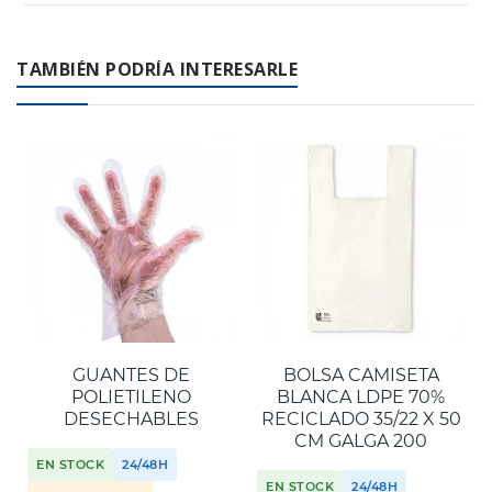
fabricación para ofrecer envases y embalajes respetuosos
Contacta con nuestro equipo de expertos en embalaje
con el medio ambiente.
industrial. Llámanos al
+34 944 545 022
o escríbenos por
TAMBIÉN PODRÍA INTERESARLE
WhatsApp
.
GUANTES DE
BOLSA CAMISETA
POLIETILENO
BLANCA LDPE 70%
DESECHABLES
RECICLADO 35/22 X 50
CM GALGA 200
EN STOCK
24/48H
EN STOCK
24/48H