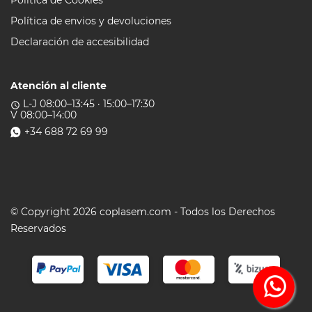
Política de Cookies
Política de envios y devoluciones
Declaración de accesibilidad
Atención al cliente
L-J 08:00–13:45 · 15:00–17:30
access_time
V 08:00–14:00
+34 688 72 69 99
© Copyright 2026 coplasem.com - Todos los Derechos
Reservados