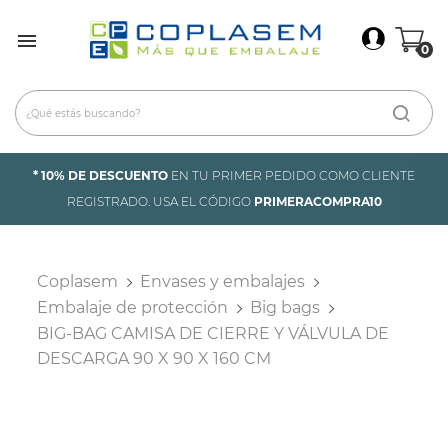
×
Iniciar Sesión

0
Debes iniciar sesión para guardar productos en tu
lista de deseos.
Cancelar
Iniciar sesión
* 10% DE DESCUENTO
EN TU PRIMER PEDIDO COMO CLIENTE
REGISTRADO. USA EL CÓDIGO
PRIMERACOMPRA10
Coplasem
Envases y embalajes
Embalaje de protección
Big bags
BIG-BAG CAMISA DE CIERRE Y VÁLVULA DE
DESCARGA 90 X 90 X 160 CM