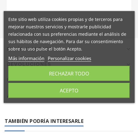
Este sitio web utiliza cookies propias y de terceros para
mejorar nuestros servicios y mostrarle publicidad
relacionada con sus preferencias mediante el análisis de
sus hábitos de navegación. Para dar su consentimiento
sobre su uso pulse el botón Acepto.
ENVÍO Y ENTREGA
Más información
Personalizar cookies
Confirmamos el envío en 24/48h a España peninsular con
DEVOLUCIONES
DHL. Portes gratis a pie de calle mediante agencia TSB.
RECHAZAR TODO
Envíos internacionales en 9 días laborables.
Dispones de 14 días naturales para devolver tu pedido. El
SOSTENIBILIDAD
producto debe estar en las mismas condiciones en que
fue recibido. El reembolso se realizará en un máximo de
ACEPTO
En Coplasem apostamos por materiales reciclables,
¿NECESITAS AYUDA?
14 días naturales.
biodegradables y compostables. Adaptamos nuestra
fabricación para ofrecer envases y embalajes respetuosos
Contacta con nuestro equipo de expertos en embalaje
con el medio ambiente.
industrial. Llámanos al
+34 944 545 022
o escríbenos por
TAMBIÉN PODRÍA INTERESARLE
WhatsApp
.