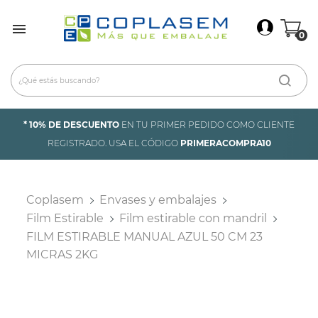
×
Iniciar Sesión

0
Debes iniciar sesión para guardar productos en tu
lista de deseos.
Cancelar
Iniciar sesión
* 10% DE DESCUENTO
EN TU PRIMER PEDIDO COMO CLIENTE
REGISTRADO. USA EL CÓDIGO
PRIMERACOMPRA10
Coplasem
Envases y embalajes
Film Estirable
Film estirable con mandril
FILM ESTIRABLE MANUAL AZUL 50 CM 23
MICRAS 2KG