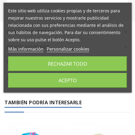
Este sitio web utiliza cookies propias y de terceros para
mejorar nuestros servicios y mostrarle publicidad
relacionada con sus preferencias mediante el análisis de
ENVÍO Y ENTREGA
sus hábitos de navegación. Para dar su consentimiento
sobre su uso pulse el botón Acepto.
Confirmamos el envío en 24/48h a España peninsular con
DEVOLUCIONES
Más información
Personalizar cookies
DHL. Portes gratis a pie de calle mediante agencia TSB.
Envíos internacionales en 9 días laborables.
Dispones de 14 días naturales para devolver tu pedido. El
SOSTENIBILIDAD
RECHAZAR TODO
producto debe estar en las mismas condiciones en que
fue recibido. El reembolso se realizará en un máximo de
En Coplasem apostamos por materiales reciclables,
¿NECESITAS AYUDA?
14 días naturales.
biodegradables y compostables. Adaptamos nuestra
ACEPTO
fabricación para ofrecer envases y embalajes respetuosos
Contacta con nuestro equipo de expertos en embalaje
con el medio ambiente.
industrial. Llámanos al
+34 944 545 022
o escríbenos por
TAMBIÉN PODRÍA INTERESARLE
WhatsApp
.