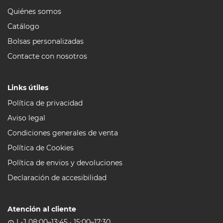
Quiénes somos
Catálogo
Bolsas personalizadas
Contacte con nosotros
Links útiles
Política de privacidad
Aviso legal
Condiciones generales de venta
Política de Cookies
Política de envios y devoluciones
Declaración de accesibilidad
Atención al cliente
L-J 08:00–13:45 · 15:00–17:30
access_time