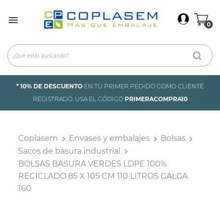
×
Iniciar Sesión

0
Debes iniciar sesión para guardar productos en tu
lista de deseos.
Cancelar
Iniciar sesión
* 10% DE DESCUENTO
EN TU PRIMER PEDIDO COMO CLIENTE
REGISTRADO. USA EL CÓDIGO
PRIMERACOMPRA10
Coplasem
Envases y embalajes
Bolsas
Sacos de basura industrial
BOLSAS BASURA VERDES LDPE 100%
RECICLADO 85 X 105 CM 110 LITROS GALGA
160