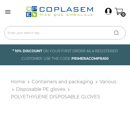
×
Sign In

0
You need to be logged in to save products in your
wish list.
Cancel
Sign in
* 10% DISCOUNT
ON YOUR FIRST ORDER AS A REGISTERED
CUSTOMER. USE THE CODE
PRIMERACOMPRA10
Home
Containers and packaging
Various
Disposable PE gloves
POLYETHYLENE DISPOSABLE GLOVES