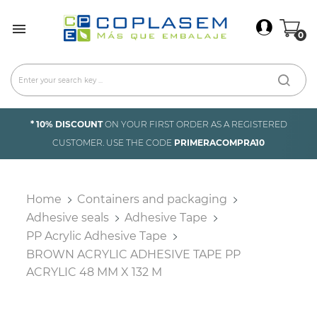
×
Sign In

0
You need to be logged in to save products in your
wish list.
Cancel
Sign in
* 10% DISCOUNT
ON YOUR FIRST ORDER AS A REGISTERED
CUSTOMER. USE THE CODE
PRIMERACOMPRA10
Home
Containers and packaging
Adhesive seals
Adhesive Tape
PP Acrylic Adhesive Tape
BROWN ACRYLIC ADHESIVE TAPE PP
ACRYLIC 48 MM X 132 M