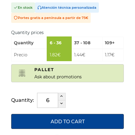
En stock
Atención técnica personalizada
Portes gratis a península a partir de 75€
Quantity prices
Quantity
6 - 36
37 - 108
109+
Precio
1.82€
1.44€
1.17€
PALLET
Ask about promotions
Quantity:
ADD TO CART