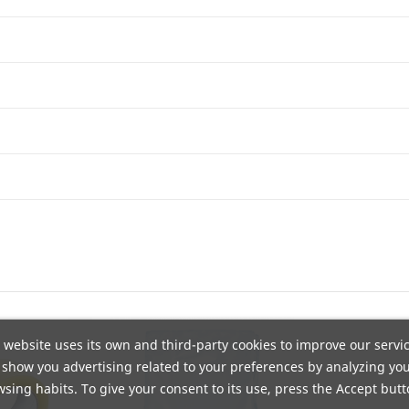
n DHL. Portes gratis a pie de calle mediante agencia TSB. Envío
. El producto debe estar en las mismas condiciones en que fue re
odegradables y compostables. Adaptamos nuestra fabricación pa
industrial. Llámanos al
+34 944 545 022
o escríbenos por
Whats
 website uses its own and third-party cookies to improve our servi
show you advertising related to your preferences by analyzing yo
sing habits. To give your consent to its use, press the Accept butt