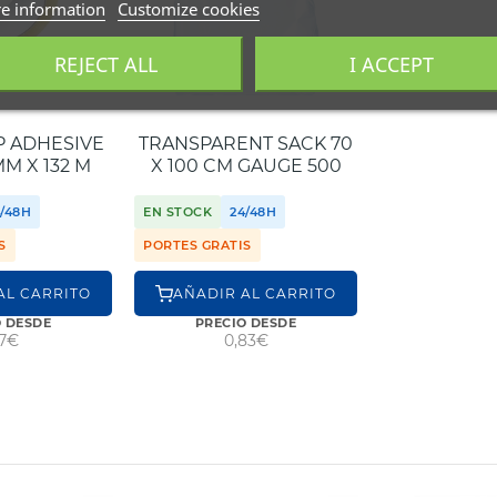
e information
Customize cookies
REJECT ALL
I ACCEPT
P ADHESIVE
TRANSPARENT SACK 70
MM X 132 M
X 100 CM GAUGE 500
/48H
EN STOCK
24/48H
S
PORTES GRATIS
AL CARRITO
AÑADIR AL CARRITO
O DESDE
PRECIO DESDE
17€
0,83€