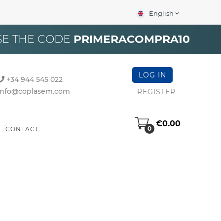
English
expand_more
×
SE THE CODE
PRIMERACOMPRA10
LOG IN
+34 944 545 022
info@coplasem.com
REGISTER
€0.00
0
CONTACT