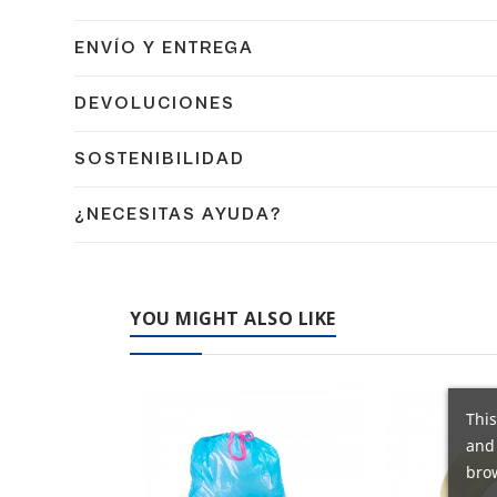
ENVÍO Y ENTREGA
Confirmamos el envío en 24/48h a España peninsular co
DEVOLUCIONES
Dispones de 14 días naturales para devolver tu pedido
SOSTENIBILIDAD
días naturales.
En Coplasem apostamos por materiales reciclables, bi
¿NECESITAS AYUDA?
medio ambiente.
Contacta con nuestro equipo de expertos en embalaje 
YOU MIGHT ALSO LIKE
This
and 
brow