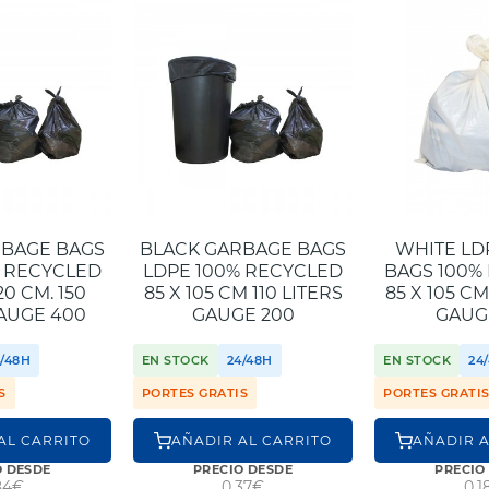
RBAGE BAGS
BLACK GARBAGE BAGS
WHITE LD
% RECYCLED
LDPE 100% RECYCLED
BAGS 100%
120 CM. 150
85 X 105 CM 110 LITERS
85 X 105 CM
GAUGE 400
GAUGE 200
GAUG
4/48H
EN STOCK
24/48H
EN STOCK
24
S
PORTES GRATIS
PORTES GRATI
AL CARRITO
AÑADIR AL CARRITO
AÑADIR A
O DESDE
PRECIO DESDE
PRECIO
84€
0,37€
0,1