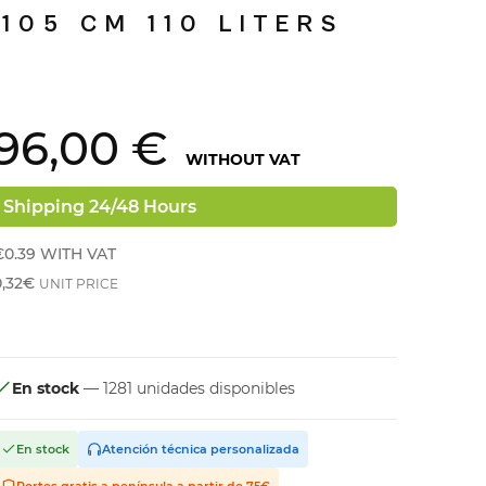
105 CM 110 LITERS
96,00 €
WITHOUT VAT
Shipping 24/48 Hours
€0.39
WITH VAT
0,32€
UNIT PRICE
En stock
— 1281 unidades disponibles
En stock
Atención técnica personalizada
Portes gratis a península a partir de 75€