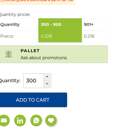
uantity prices
Quantity
300 - 900
901+
Precio
0.32€
0.21€
PALLET
Ask about promotions
Quantity:
ADD TO CART