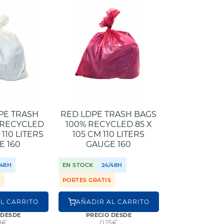
PE TRASH
RED LDPE TRASH BAGS
 RECYCLED
100% RECYCLED 85 X
 110 LITERS
105 CM 110 LITERS
E 160
GAUGE 160
/48H
EN STOCK
24/48H
S
PORTES GRATIS
L CARRITO
AÑADIR AL CARRITO
 DESDE
PRECIO DESDE
8€
0,15€