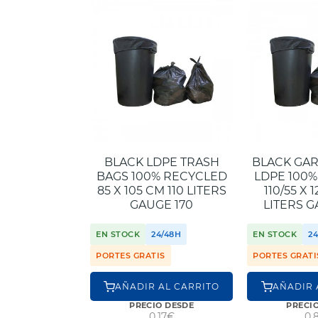
BLACK LDPE TRASH
BLACK GA
BAGS 100% RECYCLED
LDPE 100
85 X 105 CM 110 LITERS
110/55 X 
GAUGE 170
LITERS 
EN STOCK
24/48H
EN STOCK
2
PORTES GRATIS
PORTES GRATI
AÑADIR AL CARRITO
AÑADIR 
PRECIO DESDE
PRECI
0,17€
0,