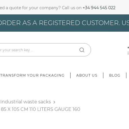
ed a quote for your company? Call us on
+34 944 545 022
gn In
ORDER AS A REGISTERED CUSTOMER. U
u need to be logged in to save products in your wish list.
Cancel
Sign in
TRANSFORM YOUR PACKAGING
ABOUT US
BLOG
Industrial waste sacks
 X 105 CM 110 LITERS GAUGE 160