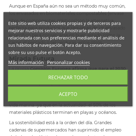
Aunque en España aún no sea un método muy común,
los envasados en biomateriales compostables (envase
libre de componentes plásticos)son la alternativa
Este sitio web utiliza cookies propias y de terceros para
perfecta para productos que requieran de un envasado
mejorar nuestros servicios y mostrarle publicidad
específico para conservarse en buen estado como la
relacionada con sus preferencias mediante el análisis de
carne, el pescado o las verduras, entre otros.
sus hábitos de navegación. Para dar su consentimiento
sobre su uso pulse el botón Acepto.
Mirada Futura
Más información
Personalizar cookies
La propia
Comisión Europea afirma que para el 2030
todos los envases de plástico deberán ser sostenibles.
RECHAZAR TODO
Con ello, se espera que para dicho año, todos los
productos de envasado sean reciclables y reutilizables
ACEPTO
con el objetivo de conservar el medio ambiente y la
vida marina -ya que en la actualidad- el 50% de los
materiales plásticos terminan en playas y océanos.
La sostenibilidad está a la orden del día. Grandes
cadenas de supermercados han suprimido el empleo