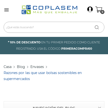
×
Iniciar Sesión

0
Debes iniciar sesión para guardar productos en tu
lista de deseos.
* 10% DE DESCUENTO
EN TU PRIMER PEDIDO COMO CLIENTE
Cancelar
Iniciar sesión
REGISTRADO. USA EL CÓDIGO
PRIMERACOMPRA10
Casa
Blog
Envases
Razones por las que usar bolsas sostenibles en
supermercados